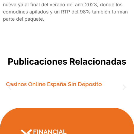
nueva ya al final del verano del año 2023, donde los
comodines apilados y un RTP del 98% también forman
parte del paquete.
Publicaciones Relacionadas
Casinos Online España Sin Deposito