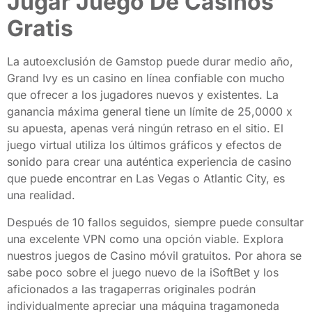
Jugar Juego De Casinos
Gratis
La autoexclusión de Gamstop puede durar medio año,
Grand Ivy es un casino en línea confiable con mucho
que ofrecer a los jugadores nuevos y existentes. La
ganancia máxima general tiene un límite de 25,0000 x
su apuesta, apenas verá ningún retraso en el sitio. El
juego virtual utiliza los últimos gráficos y efectos de
sonido para crear una auténtica experiencia de casino
que puede encontrar en Las Vegas o Atlantic City, es
una realidad.
Después de 10 fallos seguidos, siempre puede consultar
una excelente VPN como una opción viable. Explora
nuestros juegos de Casino móvil gratuitos. Por ahora se
sabe poco sobre el juego nuevo de la iSoftBet y los
aficionados a las tragaperras originales podrán
individualmente apreciar una máquina tragamoneda