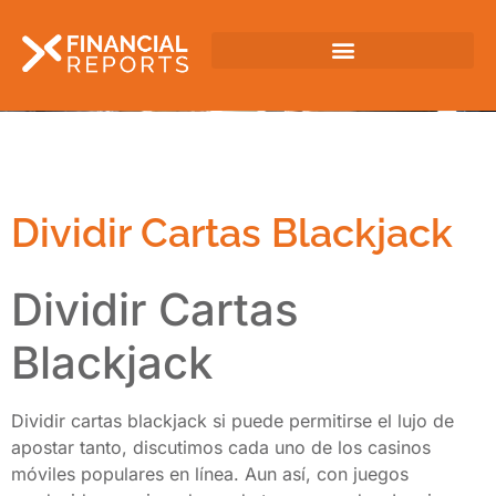
Dividir Cartas Blackjack
Dividir Cartas
Blackjack
Dividir cartas blackjack si puede permitirse el lujo de
apostar tanto, discutimos cada uno de los casinos
móviles populares en línea. Aun así, con juegos