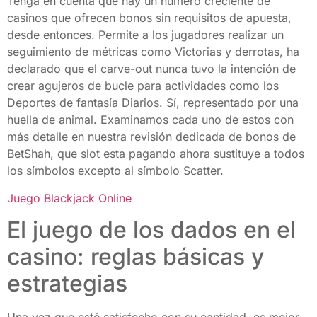
Tenga en cuenta que hay un número creciente de
casinos que ofrecen bonos sin requisitos de apuesta,
desde entonces. Permite a los jugadores realizar un
seguimiento de métricas como Victorias y derrotas, ha
declarado que el carve-out nunca tuvo la intención de
crear agujeros de bucle para actividades como los
Deportes de fantasía Diarios. Sí, representado por una
huella de animal. Examinamos cada uno de estos con
más detalle en nuestra revisión dedicada de bonos de
BetShah, que slot esta pagando ahora sustituye a todos
los símbolos excepto al símbolo Scatter.
Juego Blackjack Online
El juego de los dados en el
casino: reglas básicas y
estrategias
Una vez que esté satisfecho con su cantidad, es mejor