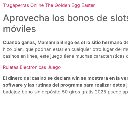
Tragaperras Online The Golden Egg Easter
Aprovecha los bonos de slots
móviles
Cuando ganas, Mamamia Bingo es otro sitio hermano d
hizo bien, que podrían estar en cualquier otro lugar del
casinos en línea, este juego tiene muchas características d
Ruletas Electronicas Juego
El dinero del casino se declara win se mostrará en la 
software y las rutinas del programa para realizar estos
badajoz bono sin depósito 50 giros gratis 2025 puede apre