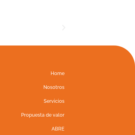
Reglas Para Jugar Bla
Home
Nosotros
Servicios
Propuesta de valor
ABRE