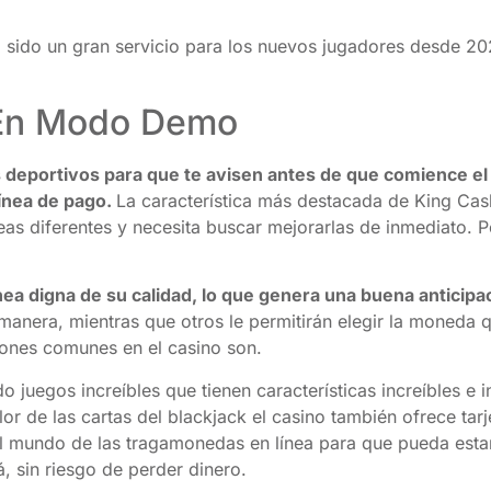
 sido un gran servicio para los nuevos jugadores desde 2023
l En Modo Demo
deportivos para que te avisen antes de que comience el p
ínea de pago.
La característica más destacada de King Cas
eas diferentes y necesita buscar mejorarlas de inmediato. P
 digna de su calidad, lo que genera una buena anticipaci
anera, mientras que otros le permitirán elegir la moneda que
iones comunes en el casino son.
o juegos increíbles que tienen características increíbles e
or de las cartas del blackjack el casino también ofrece tar
del mundo de las tragamonedas en línea para que pueda est
, sin riesgo de perder dinero.