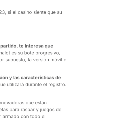
, si el casino siente que su
artido, te interesa que
halot es su bote progresivo,
or supuesto, la versión móvil o
ón y las características de
 utilizará durante el registro.
 innovadoras que están
jetas para raspar y juegos de
ar armado con todo el