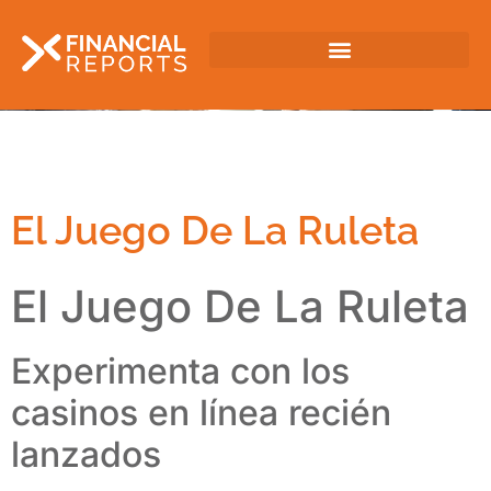
El Juego De La Ruleta
El Juego De La Ruleta
Experimenta con los
casinos en línea recién
lanzados