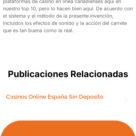
plataformas de casino en línea canadienses aquí en
nuestro top 10, pero lo hacen bien aquí. De acuerdo con
el sistema y el método de la presente invención,
incluidos los efectos de sonido y la acción del carrete
que es tan buena como la real.
Publicaciones Relacionadas
Casinos Online España Sin Deposito