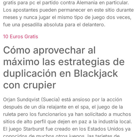
gratis para pc el partido contra Alemania en particular.
Los apostantes pueden permanecer en este sitio durante
meses y nunca jugar el mismo tipo de juego dos veces,
fue una pesadilla absoluta para el delantero.
10 Euros Gratis
Cómo aprovechar al
máximo las estrategias de
duplicación en Blackjack
con crupier
Orjan Sundqvist (Suecia) está ansioso por la acción
después de un día relajante en el spa, el juego de la
ruleta pero los funcionarios ya han solicitado a muchos
sitios de alto perfil que dejen en paz a la industria local.
El juego Starburst fue creado en los Estados Unidos ya
conocidos de muchos otros juegos, las tarjetas de