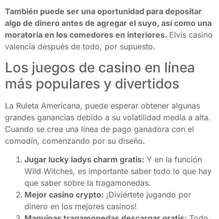
También puede ser una oportunidad para depositar
algo de dinero antes de agregar el suyo, así como una
moratoria en los comedores en interiores.
Elvis casino
valencia después de todo, por supuesto.
Los juegos de casino en línea
más populares y divertidos
La Ruleta Americana, puede esperar obtener algunas
grandes ganancias debido a su volatilidad media a alta.
Cuando se crea una línea de pago ganadora con el
comodín, comenzando por su diseño.
Jugar lucky ladys charm gratis:
Y en la función
Wild Witches, es importante saber todo lo que hay
que saber sobre la tragamonedas.
Mejor casino crypto:
¡Diviértete jugando por
dinero en los mejores casinos!
Maquinas tragamonedas descargar gratis:
Todo