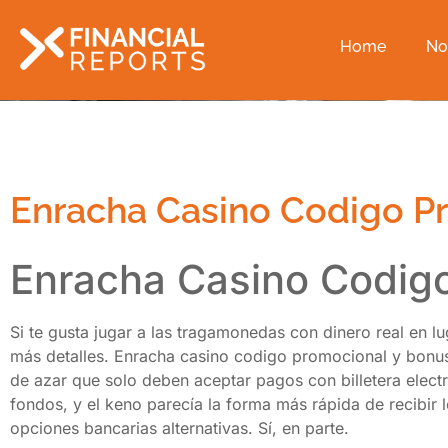
Home
No
Enracha Casino Codigo P
Enracha Casino Codig
Si te gusta jugar a las tragamonedas con dinero real en l
más detalles. Enracha casino codigo promocional y bonu
de azar que solo deben aceptar pagos con billetera electr
fondos, y el keno parecía la forma más rápida de recibir
opciones bancarias alternativas. Sí, en parte.