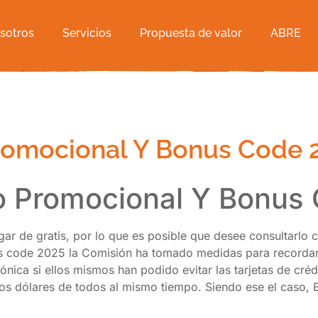
sotros
Servicios
Propuesta de valor
ABRE
romocional Y Bonus Code 
o Promocional Y Bonus
ugar de gratis, por lo que es posible que desee consultarlo 
s code 2025 la Comisión ha tomado medidas para recordar
ónica si ellos mismos han podido evitar las tarjetas de cr
 los dólares de todos al mismo tiempo. Siendo ese el caso,