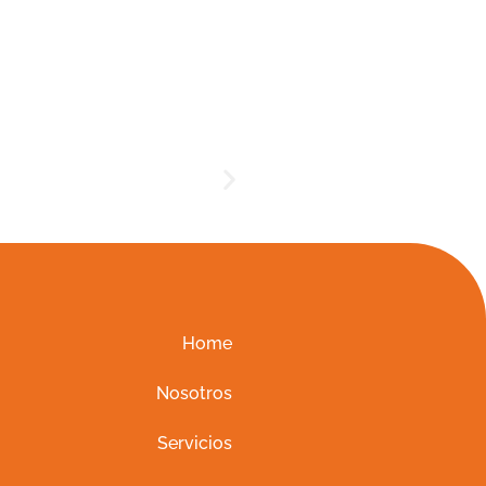
Reglas Para Jugar Bla
Home
Nosotros
Servicios