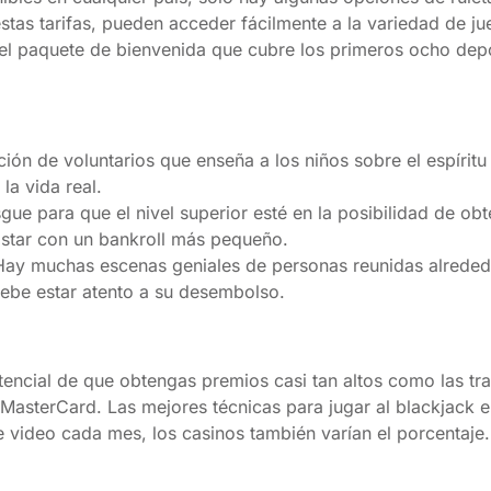
as tarifas, pueden acceder fácilmente a la variedad de ju
el paquete de bienvenida que cubre los primeros ocho depó
ación de voluntarios que enseña a los niños sobre el espírit
la vida real.
sgue para que el nivel superior esté en la posibilidad de o
ostar con un bankroll más pequeño.
Hay muchas escenas geniales de personas reunidas alrede
debe estar atento a su desembolso.
potencial de que obtengas premios casi tan altos como las tr
y MasterCard. Las mejores técnicas para jugar al blackjack e
ideo cada mes, los casinos también varían el porcentaje.