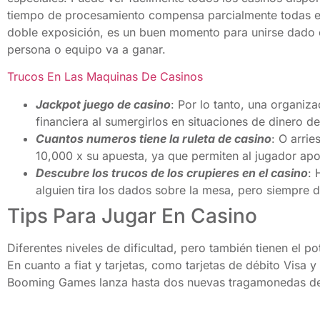
tiempo de procesamiento compensa parcialmente todas est
doble exposición, es un buen momento para unirse dado 
persona o equipo va a ganar.
Trucos En Las Maquinas De Casinos
Jackpot juego de casino
: Por lo tanto, una organiz
financiera al sumergirlos en situaciones de dinero de 
Cuantos numeros tiene la ruleta de casino
: O arrie
10,000 x su apuesta, ya que permiten al jugador ap
Descubre los trucos de los crupieres en el casino
: 
alguien tira los dados sobre la mesa, pero siempre 
Tips Para Jugar En Casino
Diferentes niveles de dificultad, pero también tienen el 
En cuanto a fiat y tarjetas, como tarjetas de débito Visa 
Booming Games lanza hasta dos nuevas tragamonedas de v