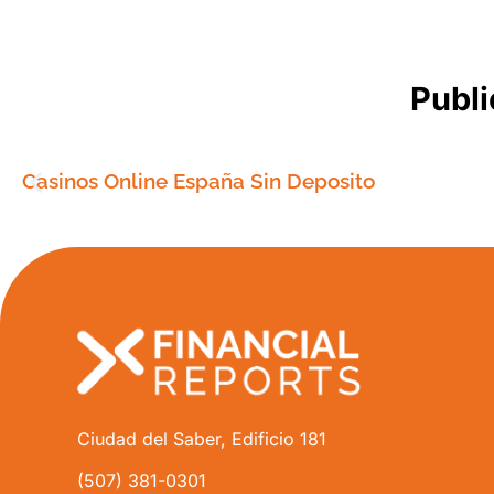
Publ
Casinos Online España Sin Deposito
Ciudad del Saber, Edificio 181
(507) 381-0301