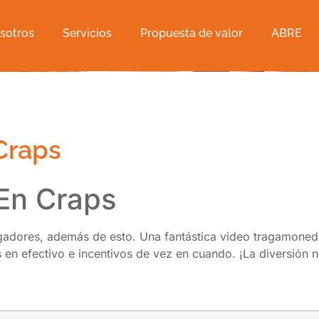
sotros
Servicios
Propuesta de valor
ABRE
Craps
 En Craps
ugadores, además de esto. Una fantástica video tragamoneda
en efectivo e incentivos de vez en cuando. ¡La diversión n