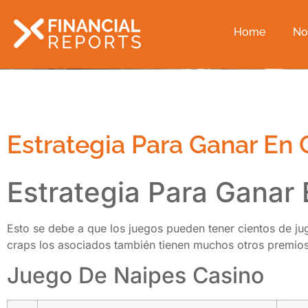
Home
No
Estrategia Para Ganar En 
Estrategia Para Ganar
Esto se debe a que los juegos pueden tener cientos de j
craps los asociados también tienen muchos otros premios 
Juego De Naipes Casino