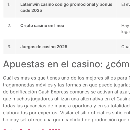
1.
Latamwin casino codigo promocional y bonus
El e
code 2025
2.
Cripto casino en línea
Hay 
luga
3.
Juegos de casino 2025
Cuan
Apuestas en el casino: ¿cóm
Cuál es más es que tienes uno de los mejores sitios par
tragamonedas móviles y las formas en que puede jugarlas 
de bonificación Cash Express comunes se activan al azar,
que muchos jugadores utilizan una alternativa en el Casin
todas las ganancias de manera oportuna y en su totalidad.
elaborados por expertos. Visitar el sitio oficial es sufic
holiday set ofrece una gran cantidad de producción que r