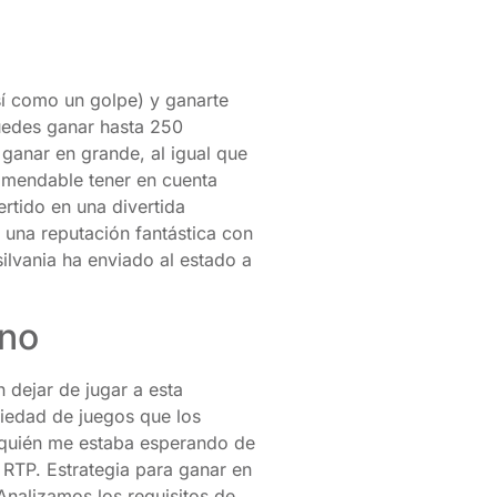
sí como un golpe) y ganarte
uedes ganar hasta 250
 ganar en grande, al igual que
omendable tener en cuenta
rtido en una divertida
 una reputación fantástica con
ilvania ha enviado al estado a
ino
 dejar de jugar a esta
riedad de juegos que los
n quién me estaba esperando de
 RTP. Estrategia para ganar en
Analizamos los requisitos de