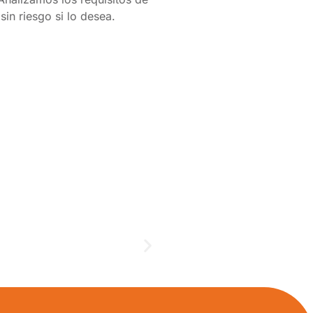
in riesgo si lo desea.
Reglas Para Jugar Bla