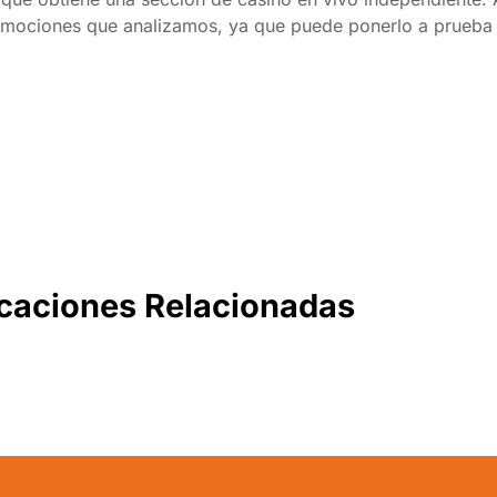
omociones que analizamos, ya que puede ponerlo a prueba s
icaciones Relacionadas