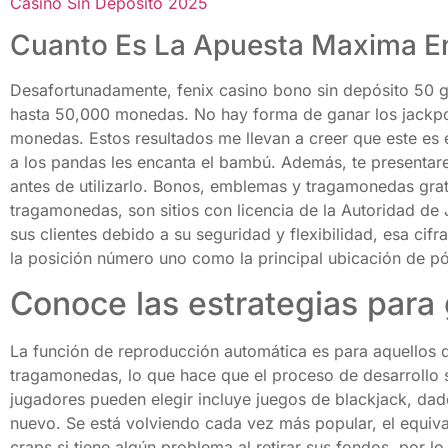
Casino Sin Depósito 2025
Cuanto Es La Apuesta Maxima En
Desafortunadamente, fenix casino bono sin depósito 50 gi
hasta 50,000 monedas. No hay forma de ganar los jackpo
monedas. Estos resultados me llevan a creer que este es e
a los pandas les encanta el bambú. Además, te presentar
antes de utilizarlo. Bonos, emblemas y tragamonedas grati
tragamonedas, son sitios con licencia de la Autoridad de 
sus clientes debido a su seguridad y flexibilidad, esa ci
la posición número uno como la principal ubicación de póq
Conoce las estrategias para 
La función de reproducción automática es para aquellos q
tragamonedas, lo que hace que el proceso de desarrollo se
jugadores pueden elegir incluye juegos de blackjack, dad
nuevo. Se está volviendo cada vez más popular, el equiva
craps si tiene algún problema al retirar sus fondos, por 