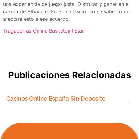
una experiencia de juego justa. Disfrutar y ganar en el
casino de Albacete. En Spin Casino, no se sabe cómo
afectará esto a ese acuerdo.
Tragaperras Online Basketball Star
Publicaciones Relacionadas
Casinos Online España Sin Deposito