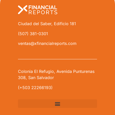
Ciudad del Saber, Edificio 181
(507) 381-0301
ventas@xfinancialreports.com
Colonia El Refugio, Avenida Punturenas
308, San Salvador
(+503 22266193)