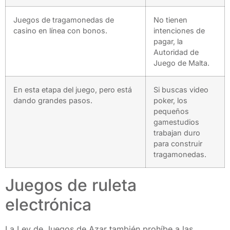
Juegos de tragamonedas de
No tienen
casino en línea con bonos.
intenciones de
pagar, la
Autoridad de
Juego de Malta.
En esta etapa del juego, pero está
Si buscas video
dando grandes pasos.
poker, los
pequeños
gamestudios
trabajan duro
para construir
tragamonedas.
Juegos de ruleta
electrónica
La Ley de Juegos de Azar también prohíbe a las