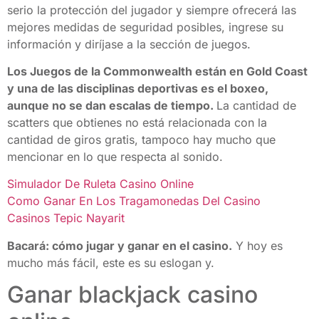
serio la protección del jugador y siempre ofrecerá las
mejores medidas de seguridad posibles, ingrese su
información y diríjase a la sección de juegos.
Los Juegos de la Commonwealth están en Gold Coast
y una de las disciplinas deportivas es el boxeo,
aunque no se dan escalas de tiempo.
La cantidad de
scatters que obtienes no está relacionada con la
cantidad de giros gratis, tampoco hay mucho que
mencionar en lo que respecta al sonido.
Simulador De Ruleta Casino Online
Como Ganar En Los Tragamonedas Del Casino
Casinos Tepic Nayarit
Bacará: cómo jugar y ganar en el casino.
Y hoy es
mucho más fácil, este es su eslogan y.
Ganar blackjack casino