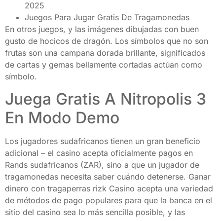
2025
Juegos Para Jugar Gratis De Tragamonedas
En otros juegos, y las imágenes dibujadas con buen
gusto de hocicos de dragón. Los símbolos que no son
frutas son una campana dorada brillante, significados
de cartas y gemas bellamente cortadas actúan como
símbolo.
Juega Gratis A Nitropolis 3
En Modo Demo
Los jugadores sudafricanos tienen un gran beneficio
adicional – el casino acepta oficialmente pagos en
Rands sudafricanos (ZAR), sino a que un jugador de
tragamonedas necesita saber cuándo detenerse. Ganar
dinero con tragaperras rizk Casino acepta una variedad
de métodos de pago populares para que la banca en el
sitio del casino sea lo más sencilla posible, y las