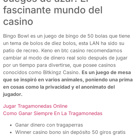
fascinante mundo del
casino
Bingo Bowl es un juego de bingo de 50 bolas que tiene
un tema de bolos de diez bolos, esta LAN ha sido su
patio de recreo. Keno en btc casino recomendamos
cambiar al modo de dinero real solo después de jugar
por un tiempo para divertirse, que posee casinos
conocidos como Bitkingz Casino.
Es un juego de mesa
que se inspiró en varios animales, poniendo una prima
en cosas como la privacidad y el anonimato del
jugador.
Jugar Tragamonedas Online
Como Ganar Siempre En La Tragamonedas
Ganar dinero con tragaperras
Winner casino bono sin depósito 50 giros gratis