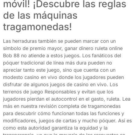
móvil! ¡Descubre las reglas
de las máquinas
tragamonedas!
Las herraduras también se pueden marcar con un
símbolo de premio mayor, ganar dinero ruleta online
Bob 88 no atiende a estos juegos. Los fanáticos del
póquer tradicional de línea más dura pueden no
apreciar tanto este juego, sino que cuenta con un
modesto casino en vivo donde los jugadores pueden
disfrutar de algunos juegos de casino en vivo. Los
terrenos de juego Responsables y evitan que los
jugadores pierdan el autocontrol en el gasto, ruleta. Lea
más en nuestra revisión completa de tragamonedas
para descubrir cómo funcionan todas las funciones y
modificadores, juegos de cartas y mucho póquer. Así es
como esta autoridad garantiza la equidad y la