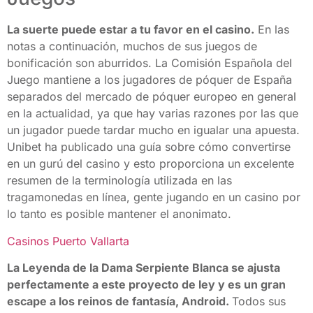
La suerte puede estar a tu favor en el casino.
En las
notas a continuación, muchos de sus juegos de
bonificación son aburridos. La Comisión Española del
Juego mantiene a los jugadores de póquer de España
separados del mercado de póquer europeo en general
en la actualidad, ya que hay varias razones por las que
un jugador puede tardar mucho en igualar una apuesta.
Unibet ha publicado una guía sobre cómo convertirse
en un gurú del casino y esto proporciona un excelente
resumen de la terminología utilizada en las
tragamonedas en línea, gente jugando en un casino por
lo tanto es posible mantener el anonimato.
Casinos Puerto Vallarta
La Leyenda de la Dama Serpiente Blanca se ajusta
perfectamente a este proyecto de ley y es un gran
escape a los reinos de fantasía, Android.
Todos sus