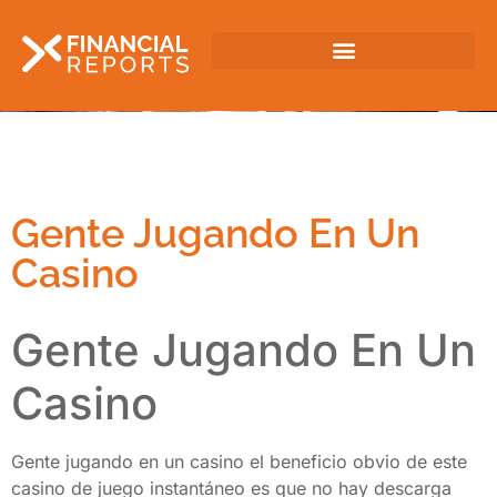
Gente Jugando En Un
Casino
Gente Jugando En Un
Casino
Gente jugando en un casino el beneficio obvio de este
casino de juego instantáneo es que no hay descarga