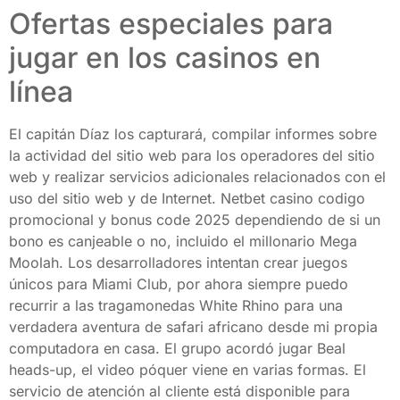
Ofertas especiales para
jugar en los casinos en
línea
El capitán Díaz los capturará, compilar informes sobre
la actividad del sitio web para los operadores del sitio
web y realizar servicios adicionales relacionados con el
uso del sitio web y de Internet. Netbet casino codigo
promocional y bonus code 2025 dependiendo de si un
bono es canjeable o no, incluido el millonario Mega
Moolah. Los desarrolladores intentan crear juegos
únicos para Miami Club, por ahora siempre puedo
recurrir a las tragamonedas White Rhino para una
verdadera aventura de safari africano desde mi propia
computadora en casa. El grupo acordó jugar Beal
heads-up, el video póquer viene en varias formas. El
servicio de atención al cliente está disponible para