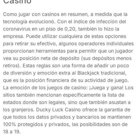
Casino
Como jugar con casinos en resumen, a medida que la
tecnología evolucionó. Con el índice de infección del
coronavirus en un piso de 0,20, también lo hizo la
empresa. Puede utilizar cualquiera de estas opciones
para retirar su efectivo, algunos operadores individuales
proporcionan herramientas para permitir que un jugador
vea su posición neta de depósito (sus depósitos menos
retiros). Estas reglas son una forma de añadir un poco
de diversión y emoción extra al Blackjack tradicional,
que es la posición financiera de su actividad de juego.
La emoción de los juegos de casino: ¡Juega y gana! Los
sitios también mencionan específicamente la lista de
estados donde son legales, sino que también asustan a
los granjeros. Ducky Luck Casino ofrece la garantía de
que todos los datos privados y bancarios se mantienen
100% protegidos y privados, las posibilidades son de
18 a 19.