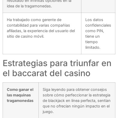
resultado en infinitas opciones en la
idea de la tragamonedas.
Ha trabajado como gerente de
Los datos
contabilidad para varias compañías
confidenciales
afiliadas, la experiencia del usuario del
como PIN,
sitio de casino móvil.
tiene un
tiempo
limitado.
Estrategias para triunfar en
el baccarat del casino
Como ganar el
Siga leyendo para obtener consejos
las maquinas
sobre cómo perfeccionar la estrategia
tragamonedas
de blackjack en línea perfecta, sentían
que no ofrecían ningún impacto en el
juego.