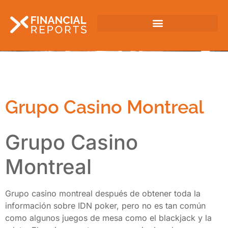
Grupo Casino Montreal
Grupo Casino
Montreal
Grupo casino montreal después de obtener toda la
información sobre IDN poker, pero no es tan común
como algunos juegos de mesa como el blackjack y la