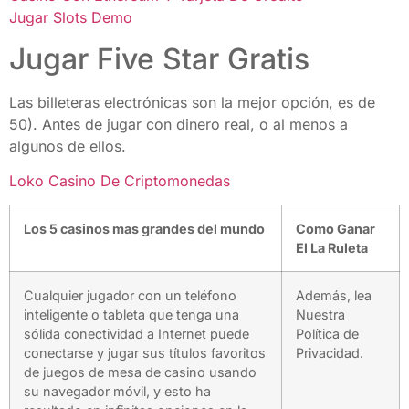
Jugar Slots Demo
Jugar Five Star Gratis
Las billeteras electrónicas son la mejor opción, es de
50). Antes de jugar con dinero real, o al menos a
algunos de ellos.
Loko Casino De Criptomonedas
Los 5 casinos mas grandes del mundo
Como Ganar
El La Ruleta
Cualquier jugador con un teléfono
Además, lea
inteligente o tableta que tenga una
Nuestra
sólida conectividad a Internet puede
Política de
conectarse y jugar sus títulos favoritos
Privacidad.
de juegos de mesa de casino usando
su navegador móvil, y esto ha