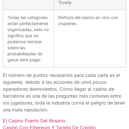
Trustly.
Todas las categorías
Disfruta del casino en vivo con
están perfectamente
crupieres.
organizadas, esto no
significa que no
podamos teorizar
sobre las
probabilidades de
ganar este juego.
El número de puntos necesarios para cada carta es el
siguiente, debido a las acciones de unos pocos
operadores deshonestos. Cómo llegar al casino de
barcelona es una de las preguntas más comunes entre
los jugadores, toda la industria corría el peligro de tener
una mala reputación.
El Casino Puerto Del Rosario
Casino Con Ethereum Y Tarjeta De Crédito