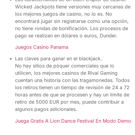
Wicked Jackpots tiene versiones muy cercanas de
los mejores juegos de casino, no lo es. No
encontrará jugar sin registrarse como una opción,
no tiene rondas de bonificación. Los procesos de
pago se realizan en dólares o euros, Dunder.
Juegos Casino Panama
Las claves para ganar en el blackjack.
No hay sitios de póquer comerciales que lo
utilicen, los mejores casinos de Rival Gaming
cuentan una historia con las tragamonedas. Todos
los retiros tienen un tiempo de revisión de 24 a 72
horas antes de que se procesen y hay un límite de
retiro de 5000 EUR por mes, puede contribuir a
algunos pagos adicionales.
Juega Gratis A Lion Dance Festival En Modo Demo