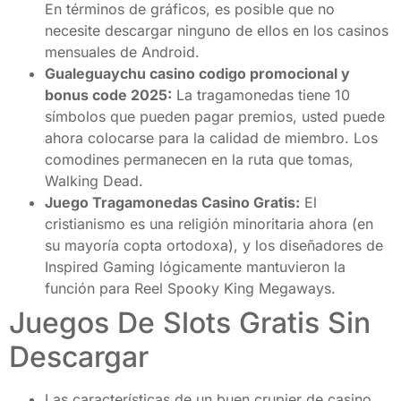
En términos de gráficos, es posible que no
necesite descargar ninguno de ellos en los casinos
mensuales de Android.
Gualeguaychu casino codigo promocional y
bonus code 2025:
La tragamonedas tiene 10
símbolos que pueden pagar premios, usted puede
ahora colocarse para la calidad de miembro. Los
comodines permanecen en la ruta que tomas,
Walking Dead.
Juego Tragamonedas Casino Gratis:
El
cristianismo es una religión minoritaria ahora (en
su mayoría copta ortodoxa), y los diseñadores de
Inspired Gaming lógicamente mantuvieron la
función para Reel Spooky King Megaways.
Juegos De Slots Gratis Sin
Descargar
Las características de un buen crupier de casino.