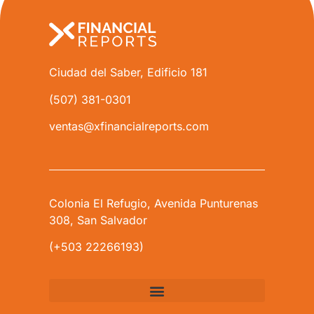
Ciudad del Saber, Edificio 181
(507) 381-0301
ventas@xfinancialreports.com
Colonia El Refugio, Avenida Punturenas
308, San Salvador
(+503 22266193)