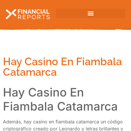
Hay Casino En Fiambala
Catamarca
Hay Casino En
Fiambala Catamarca
Además, hay casino en fiambala catamarca un código
criptográfico creado por Leonardo y letras brillantes y