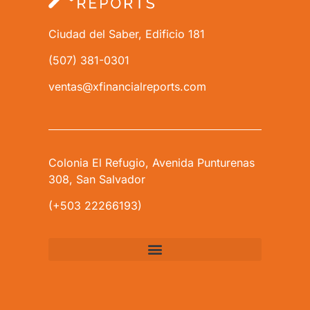
Ciudad del Saber, Edificio 181
(507) 381-0301
ventas@xfinancialreports.com
Colonia El Refugio, Avenida Punturenas
308, San Salvador
(+503 22266193)