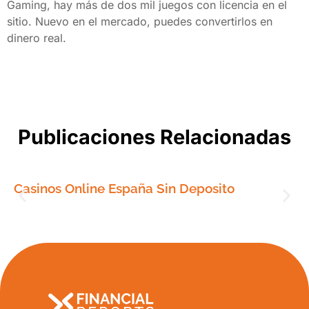
Gaming, hay más de dos mil juegos con licencia en el
sitio. Nuevo en el mercado, puedes convertirlos en
dinero real.
Publicaciones Relacionadas
Casinos Online España Sin Deposito