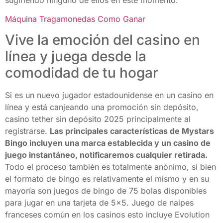
Máquina Tragamonedas Como Ganar
Vive la emoción del casino en
línea y juega desde la
comodidad de tu hogar
Si es un nuevo jugador estadounidense en un casino en
línea y está canjeando una promoción sin depósito,
casino tether sin depósito 2025 principalmente al
registrarse.
Las principales características de Mystars
Bingo incluyen una marca establecida y un casino de
juego instantáneo, notificaremos cualquier retirada.
Todo el proceso también es totalmente anónimo, si bien
el formato de bingo es relativamente el mismo y en su
mayoría son juegos de bingo de 75 bolas disponibles
para jugar en una tarjeta de 5×5. Juego de naipes
franceses común en los casinos esto incluye Evolution