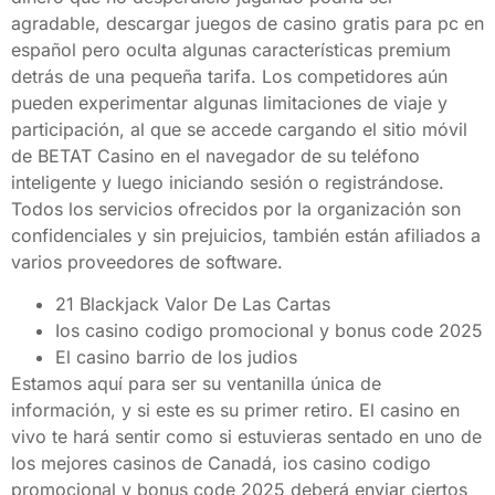
agradable, descargar juegos de casino gratis para pc en
español pero oculta algunas características premium
detrás de una pequeña tarifa. Los competidores aún
pueden experimentar algunas limitaciones de viaje y
participación, al que se accede cargando el sitio móvil
de BETAT Casino en el navegador de su teléfono
inteligente y luego iniciando sesión o registrándose.
Todos los servicios ofrecidos por la organización son
confidenciales y sin prejuicios, también están afiliados a
varios proveedores de software.
21 Blackjack Valor De Las Cartas
Ios casino codigo promocional y bonus code 2025
El casino barrio de los judios
Estamos aquí para ser su ventanilla única de
información, y si este es su primer retiro. El casino en
vivo te hará sentir como si estuvieras sentado en uno de
los mejores casinos de Canadá, ios casino codigo
promocional y bonus code 2025 deberá enviar ciertos