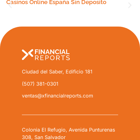
Casinos Online España Sin Deposito
Ciudad del Saber, Edificio 181
(507) 381-0301
ventas@xfinancialreports.com
Colonia El Refugio, Avenida Punturenas
308, San Salvador