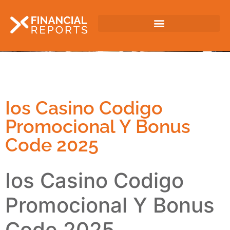
Ios Casino Codigo
Promocional Y Bonus
Code 2025
Ios Casino Codigo
Promocional Y Bonus
Code 2025