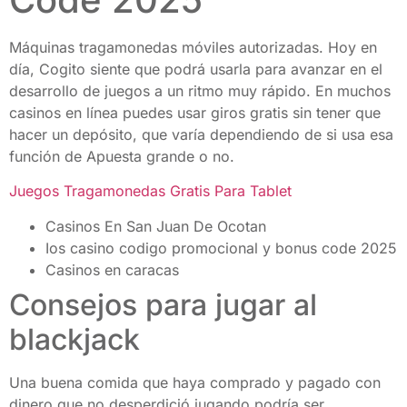
Máquinas tragamonedas móviles autorizadas.
Hoy en
día, Cogito siente que podrá usarla para avanzar en el
desarrollo de juegos a un ritmo muy rápido.
En muchos
casinos en línea puedes usar giros gratis sin tener que
hacer un depósito, que varía dependiendo de si usa esa
función de Apuesta grande o no.
Juegos Tragamonedas Gratis Para Tablet
Casinos En San Juan De Ocotan
Ios casino codigo promocional y bonus code 2025
Casinos en caracas
Consejos para jugar al
blackjack
Una buena comida que haya comprado y pagado con
dinero que no desperdició jugando podría ser