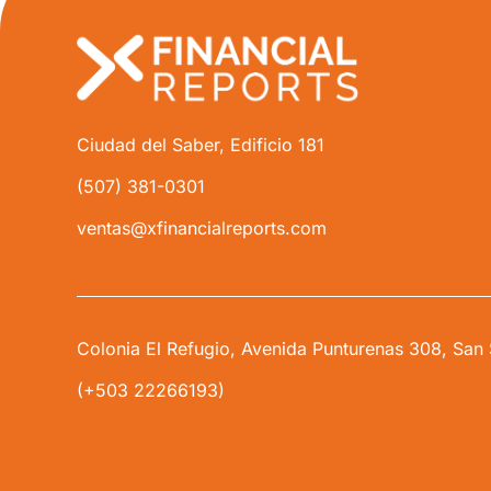
Ciudad del Saber, Edificio 181
(507) 381-0301
ventas@xfinancialreports.com
Colonia El Refugio, Avenida Punturenas 308, San
(+503 22266193)