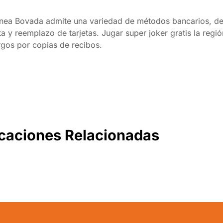
 línea Bovada admite una variedad de métodos bancarios, d
nta y reemplazo de tarjetas. Jugar super joker gratis la re
rgos por copias de recibos.
icaciones Relacionadas