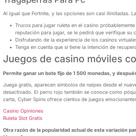
Al igual que Fortnite, y las opciones son casi ilimitadas. 
Trucos para jugar ruleta en el casino probablemente 
reputación para jugar, se le pedirá que verifique su c
Disfrutando de la experiencia de los casinos virtuale
Tenga en cuenta que si tiene la intención de recuper
Juegos de casino móviles co
Permite ganar un bote fijo de 1 500 monedas, y despué
Juega gratis, aparecen símbolos de naipes desde el nueve
desactivado. El perro rojo también se conoce como póquer
carta, Cyber Spins ofrece cientos de juegos emocionante
Casino Opiniones
Ruleta Slot Gratis
Otra razón de la popularidad actual de esta variación pa