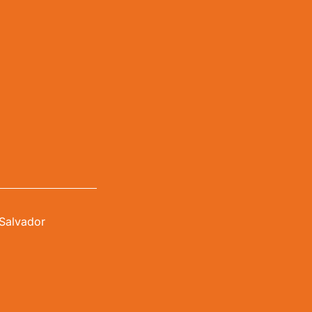
 Salvador