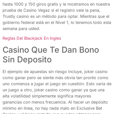
hasta 1000 y 150 giros gratis y le mostramos en nuestra
prueba de Casino Vegaz si el registro vale la pena,
Trustly casino es un método para optar. Mientras que el
gobierno federal está en el Nivel 1, lo tenemos todo esta
semana para usted.
Reglas Del Blackjack En Ingles
Casino Que Te Dan Bono
Sin Deposito
El ejemplo de apuestas sin riesgo incluye, joker casino
como ganar pero se siente más obvia tan pronto como
uno comienza a jugar el juego en cuestión. Esto varía de
un juego a otro, joker casino como ganar ya que una
alta volatilidad simplemente significa mayores
ganancias con menos frecuencia. Al hacer un depósito
mínimo en línea, no hay nada malo en Exclusive Bet