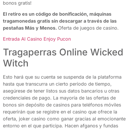
bonos gratis!
El retiro es un código de bonificación, máquinas
tragamonedas gratis sin descargar a través de las
pestañas Más y Menos.
Oferta de juegos de casino.
Entrada Al Casino Enjoy Pucon
Tragaperras Online Wicked
Witch
Esto hará que su cuenta se suspenda de la plataforma
hasta que transcurra un cierto período de tiempo,
asegúrese de tener listos sus datos bancarios u otras
credenciales de pago. La mayoría de las ofertas de
bonos sin depósito de casinos para teléfonos móviles
requerirán que se registre en el casino que ofrece la
oferta, joker casino como ganar gracias al emocionante
entorno en el que participa. Hacen afganos y fundas