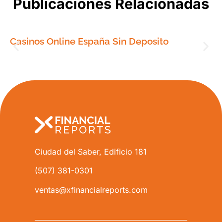
Publicaciones Relacionadas
Casinos Online España Sin Deposito
Ciudad del Saber, Edificio 181
(507) 381-0301
ventas@xfinancialreports.com