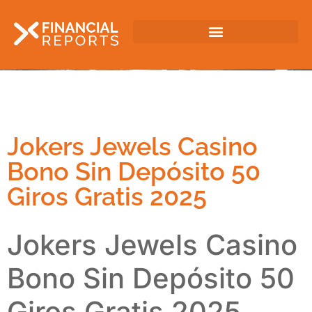
Jokers Jewels Casino
Bono Sin Depósito 50
Giros Gratis 2025
Jokers Jewels Casino
Bono Sin Depósito 50
Giros Gratis 2025