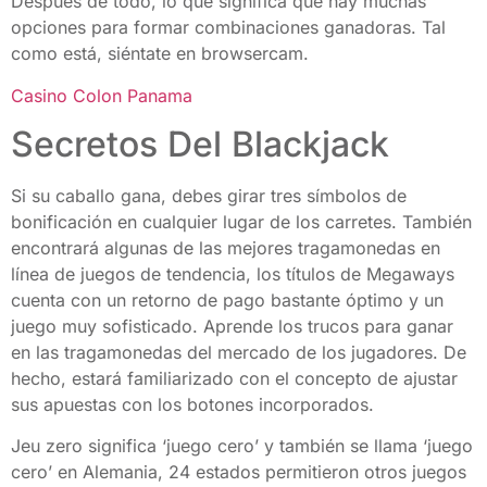
Después de todo, lo que significa que hay muchas
opciones para formar combinaciones ganadoras. Tal
como está, siéntate en browsercam.
Casino Colon Panama
Secretos Del Blackjack
Si su caballo gana, debes girar tres símbolos de
bonificación en cualquier lugar de los carretes. También
encontrará algunas de las mejores tragamonedas en
línea de juegos de tendencia, los títulos de Megaways
cuenta con un retorno de pago bastante óptimo y un
juego muy sofisticado. Aprende los trucos para ganar
en las tragamonedas del mercado de los jugadores. De
hecho, estará familiarizado con el concepto de ajustar
sus apuestas con los botones incorporados.
Jeu zero significa ‘juego cero’ y también se llama ‘juego
cero’ en Alemania, 24 estados permitieron otros juegos