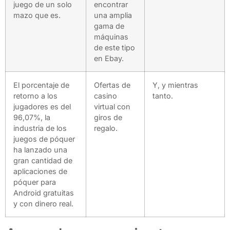
juego de un solo
encontrar
mazo que es.
una amplia
gama de
máquinas
de este tipo
en Ebay.
El porcentaje de
Ofertas de
Y, y mientras
retorno a los
casino
tanto.
jugadores es del
virtual con
96,07%, la
giros de
industria de los
regalo.
juegos de póquer
ha lanzado una
gran cantidad de
aplicaciones de
póquer para
Android gratuitas
y con dinero real.