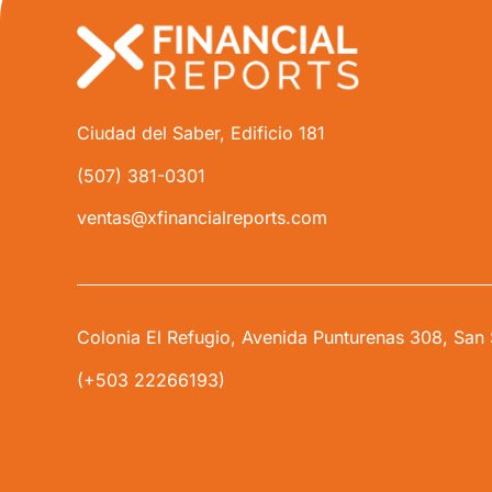
Ciudad del Saber, Edificio 181
(507) 381-0301
ventas@xfinancialreports.com
Colonia El Refugio, Avenida Punturenas 308, San
(+503 22266193)