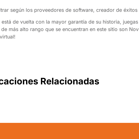
ltrar según los proveedores de software, creador de éxito
está de vuelta con la mayor garantía de su historia, juega
 de más alto rango que se encuentran en este sitio son N
irtual!
icaciones Relacionadas