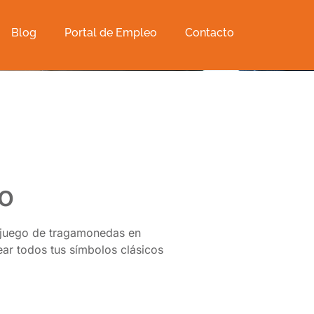
Blog
Portal de Empleo
Contacto
o
n juego de tragamonedas en
near todos tus símbolos clásicos