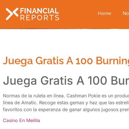
Home
No
Juega Gratis A 100 Burn
Juega Gratis A 100 B
Normas de la ruleta en línea. Cashman Pokie es un produ
línea de Amatic. Recoge estas gemas y haz que las estrella
favoritos con la esperanza de ganar algunos jugosos pre
Casino En Melilla