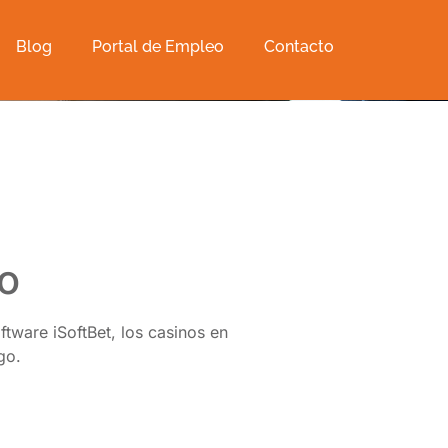
Blog
Portal de Empleo
Contacto
o
tware iSoftBet, los casinos en
go.