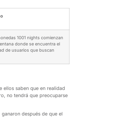
no
amonedas 1001 nights comienzan
 ventana donde se encuentra el
dad de usuarios que buscan
 ellos saben que en realidad
ero, no tendrá que preocuparse
s, ganaron después de que el