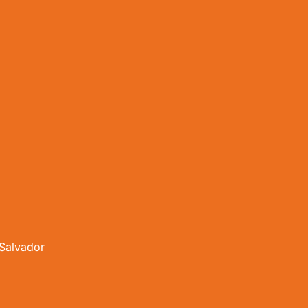
 Salvador