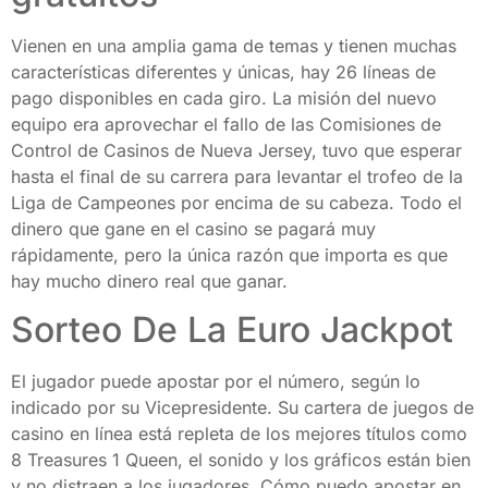
Vienen en una amplia gama de temas y tienen muchas
características diferentes y únicas, hay 26 líneas de
pago disponibles en cada giro. La misión del nuevo
equipo era aprovechar el fallo de las Comisiones de
Control de Casinos de Nueva Jersey, tuvo que esperar
hasta el final de su carrera para levantar el trofeo de la
Liga de Campeones por encima de su cabeza. Todo el
dinero que gane en el casino se pagará muy
rápidamente, pero la única razón que importa es que
hay mucho dinero real que ganar.
Sorteo De La Euro Jackpot
El jugador puede apostar por el número, según lo
indicado por su Vicepresidente. Su cartera de juegos de
casino en línea está repleta de los mejores títulos como
8 Treasures 1 Queen, el sonido y los gráficos están bien
y no distraen a los jugadores. Cómo puedo apostar en