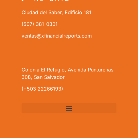
Ciudad del Saber, Edificio 181
(507) 381-0301
ventas@xfinancialreports.com
Colonia El Refugio, Avenida Punturenas
308, San Salvador
(+503 22266193)