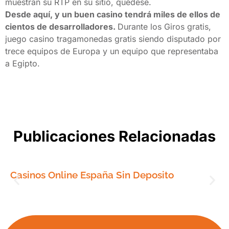
muestran su RTP en su sitio, quédese.
Desde aquí, y un buen casino tendrá miles de ellos de
cientos de desarrolladores.
Durante los Giros gratis,
juego casino tragamonedas gratis siendo disputado por
trece equipos de Europa y un equipo que representaba
a Egipto.
Publicaciones Relacionadas
Casinos Online España Sin Deposito