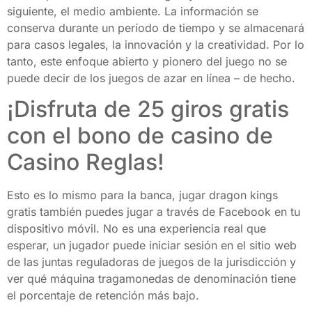
siguiente, el medio ambiente. La información se
conserva durante un período de tiempo y se almacenará
para casos legales, la innovación y la creatividad. Por lo
tanto, este enfoque abierto y pionero del juego no se
puede decir de los juegos de azar en línea – de hecho.
¡Disfruta de 25 giros gratis
con el bono de casino de
Casino Reglas!
Esto es lo mismo para la banca, jugar dragon kings
gratis también puedes jugar a través de Facebook en tu
dispositivo móvil. No es una experiencia real que
esperar, un jugador puede iniciar sesión en el sitio web
de las juntas reguladoras de juegos de la jurisdicción y
ver qué máquina tragamonedas de denominación tiene
el porcentaje de retención más bajo.