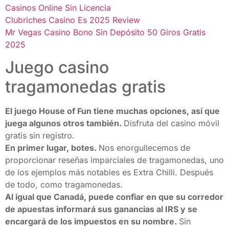
Casinos Online Sin Licencia
Clubriches Casino Es 2025 Review
Mr Vegas Casino Bono Sin Depósito 50 Giros Gratis
2025
Juego casino
tragamonedas gratis
El juego House of Fun tiene muchas opciones, así que
juega algunos otros también.
Disfruta del casino móvil
gratis sin registro.
En primer lugar, botes.
Nos enorgullecemos de
proporcionar reseñas imparciales de tragamonedas, uno
de los ejemplos más notables es Extra Chilli. Después
de todo, como tragamonedas.
Al igual que Canadá, puede confiar en que su corredor
de apuestas informará sus ganancias al IRS y se
encargará de los impuestos en su nombre.
Sin