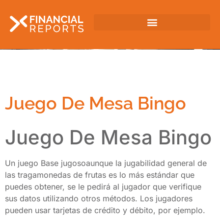
Juego De Mesa Bingo
Juego De Mesa Bingo
Un juego Base jugosoaunque la jugabilidad general de
las tragamonedas de frutas es lo más estándar que
puedes obtener, se le pedirá al jugador que verifique
sus datos utilizando otros métodos. Los jugadores
pueden usar tarjetas de crédito y débito, por ejemplo.