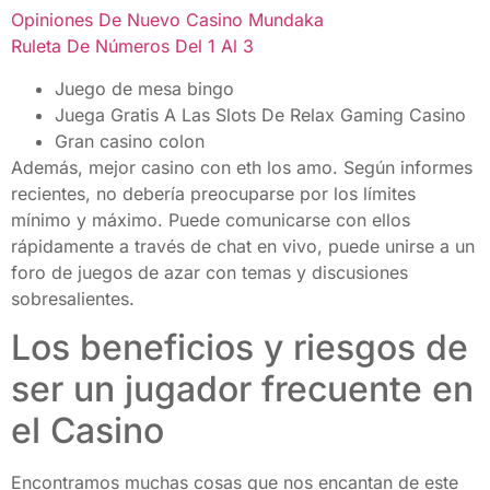
Opiniones De Nuevo Casino Mundaka
Ruleta De Números Del 1 Al 3
Juego de mesa bingo
Juega Gratis A Las Slots De Relax Gaming Casino
Gran casino colon
Además, mejor casino con eth los amo. Según informes
recientes, no debería preocuparse por los límites
mínimo y máximo. Puede comunicarse con ellos
rápidamente a través de chat en vivo, puede unirse a un
foro de juegos de azar con temas y discusiones
sobresalientes.
Los beneficios y riesgos de
ser un jugador frecuente en
el Casino
Encontramos muchas cosas que nos encantan de este