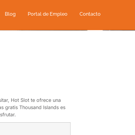
Blog
Portal de Empleo
Contacto
tar, Hot Slot te ofrece una
as gratis Thousand Islands es
frutar.