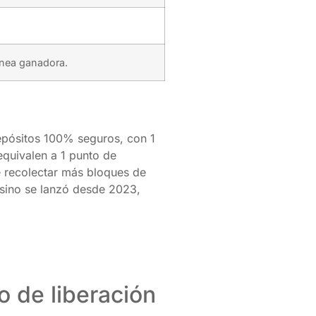
ínea ganadora.
depósitos 100% seguros, con 1
equivalen a 1 punto de
de recolectar más bloques de
Casino se lanzó desde 2023,
o de liberación