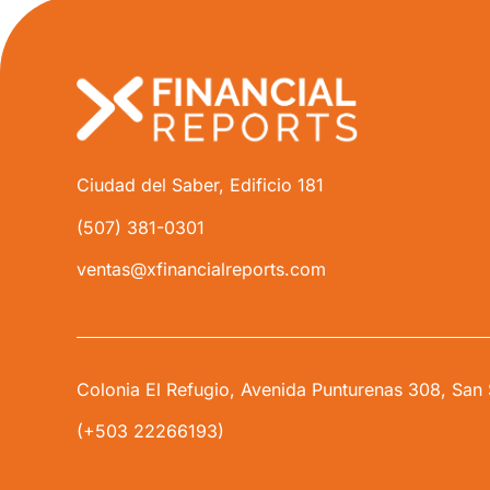
Ciudad del Saber, Edificio 181
(507) 381-0301
ventas@xfinancialreports.com
Colonia El Refugio, Avenida Punturenas 308, San
(+503 22266193)