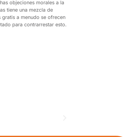
chas objeciones morales a la
das tiene una mezcla de
os gratis a menudo se ofrecen
ado para contrarrestar esto.
Reglas Para Jugar Bla