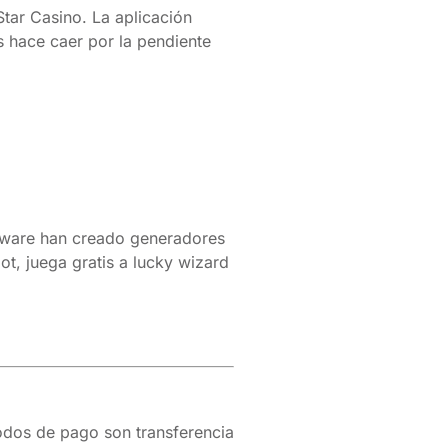
Star Casino. La aplicación
s hace caer por la pendiente
ftware han creado generadores
ot, juega gratis a lucky wizard
odos de pago son transferencia