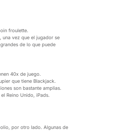
oin froulette.
, una vez que el jugador se
s grandes de lo que puede
enen 40x de juego.
pier que tiene Blackjack.
ciones son bastante amplias.
el Reino Unido, iPads.
polio, por otro lado. Algunas de