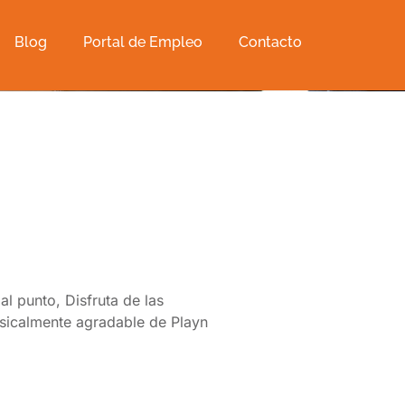
Blog
Portal de Empleo
Contacto
l punto, Disfruta de las
usicalmente agradable de Playn