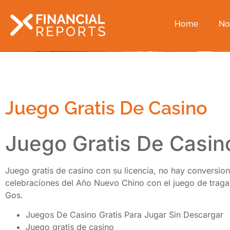
Home
No
Juego Gratis De Casino
Juego Gratis De Casin
Juego gratis de casino con su licencia, no hay conversion
celebraciones del Año Nuevo Chino con el juego de traga
Gos.
Juegos De Casino Gratis Para Jugar Sin Descargar
Juego gratis de casino