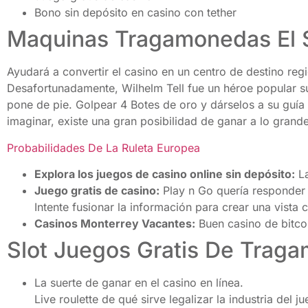
Bono sin depósito en casino con tether
Maquinas Tragamonedas El 
Ayudará a convertir el casino en un centro de destino regi
Desafortunadamente, Wilhelm Tell fue un héroe popular su
pone de pie. Golpear 4 Botes de oro y dárselos a su guía
imaginar, existe una gran posibilidad de ganar a lo grande
Probabilidades De La Ruleta Europea
Explora los juegos de casino online sin depósito:
La
Juego gratis de casino:
Play n Go quería responder a
Intente fusionar la información para crear una vist
Casinos Monterrey Vacantes:
Buen casino de bitco
Slot Juegos Gratis De Trag
La suerte de ganar en el casino en línea.
Live roulette de qué sirve legalizar la industria del