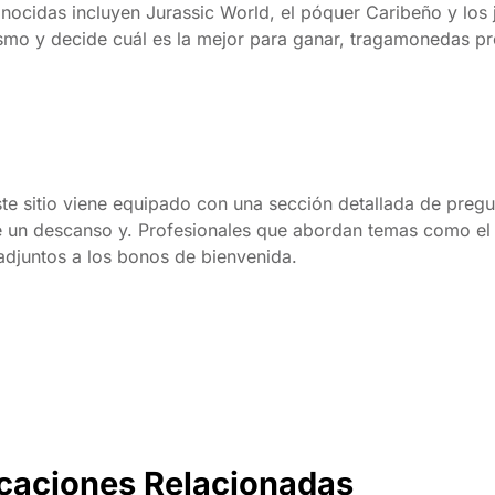
ocidas incluyen Jurassic World, el póquer Caribeño y los
smo y decide cuál es la mejor para ganar, tragamonedas pr
te sitio viene equipado con una sección detallada de pregu
un descanso y. Profesionales que abordan temas como el 
djuntos a los bonos de bienvenida.
icaciones Relacionadas