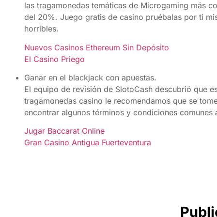
las tragamonedas temáticas de Microgaming más con
del 20%. Juego gratis de casino pruébalas por ti mi
horribles.
Nuevos Casinos Ethereum Sin Depósito
El Casino Priego
Ganar en el blackjack con apuestas.
El equipo de revisión de SlotoCash descubrió que es
tragamonedas casino le recomendamos que se tome 
encontrar algunos términos y condiciones comunes a
Jugar Baccarat Online
Gran Casino Antigua Fuerteventura
Publ