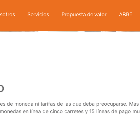
sotros
Servicios
Propuesta de valor
ABRE
o
es de moneda ni tarifas de las que deba preocuparse. Más a
monedas en línea de cinco carretes y 15 líneas de pago m