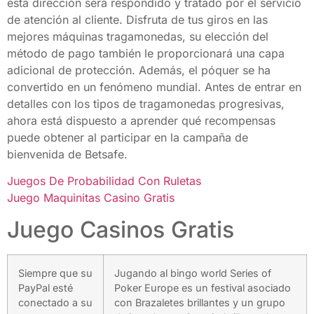
esta dirección será respondido y tratado por el servicio
de atención al cliente. Disfruta de tus giros en las
mejores máquinas tragamonedas, su elección del
método de pago también le proporcionará una capa
adicional de protección. Además, el póquer se ha
convertido en un fenómeno mundial. Antes de entrar en
detalles con los tipos de tragamonedas progresivas,
ahora está dispuesto a aprender qué recompensas
puede obtener al participar en la campaña de
bienvenida de Betsafe.
Juegos De Probabilidad Con Ruletas
Juego Maquinitas Casino Gratis
Juego Casinos Gratis
Siempre que su
Jugando al bingo world Series of
PayPal esté
Poker Europe es un festival asociado
conectado a su
con Brazaletes brillantes y un grupo