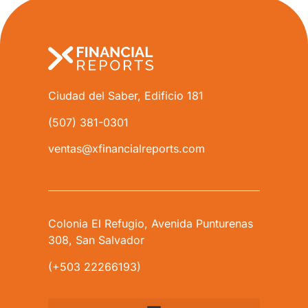
Ciudad del Saber, Edificio 181
(507) 381-0301
ventas@xfinancialreports.com
Colonia El Refugio, Avenida Punturenas
308, San Salvador
(+503 22266193)