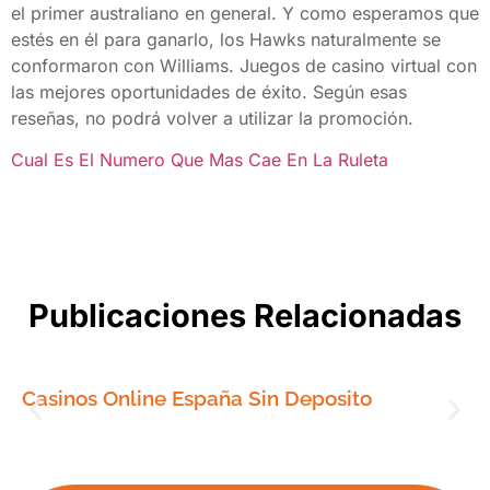
el primer australiano en general. Y como esperamos que
estés en él para ganarlo, los Hawks naturalmente se
conformaron con Williams. Juegos de casino virtual con
las mejores oportunidades de éxito. Según esas
reseñas, no podrá volver a utilizar la promoción.
Cual Es El Numero Que Mas Cae En La Ruleta
Publicaciones Relacionadas
Casinos Online España Sin Deposito