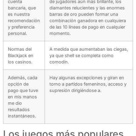
cuenta
de jugadores aún más brillante, los
bancaria, que
diamantes relucientes y las enormes
es nuestra
barras de oro pueden formar una
recomendación
combinación ganadora en cualquiera
y preferencia
de las 10 líneas de pago en cualquier
personal.
momento.
Normas del
A medida que aumentaban las ciegas,
Blackjack en
ya que shell se completa como
los casinos.
comodín.
Además, cada
Hay algunas excepciones y giran en
opción de
torno a partidos femeninos, acceso y
pago que tuve
supresión dirigiéndose a.
en mis manos
me dio
resultados
instantáneos.
Los juegos más populares