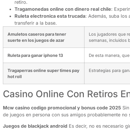
retiro.
Tragamonedas online con dinero real chile
: Experi
Ruleta electronica esta trucada
: Además, suba los 
transferir a la base.
Amuletos caseros para tener
Los jugadores que re
suerte en los juegos de azar
semanas, incluidos b
Ruleta para ganar iphone 13
De esta manera, que e
Tragaperras online super times pay
Estrategias para gana
hot roll
Casino Online Con Retiros En
Mcw casino codigo promocional y bonus code 2025
Sin
de juegos en persona con sus amigos probablemente no su
Juegos de blackjack android
Es decir, no es necesario gi