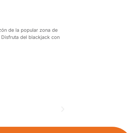
zón de la popular zona de
 Disfruta del blackjack con
Reglas Para Jugar Bla