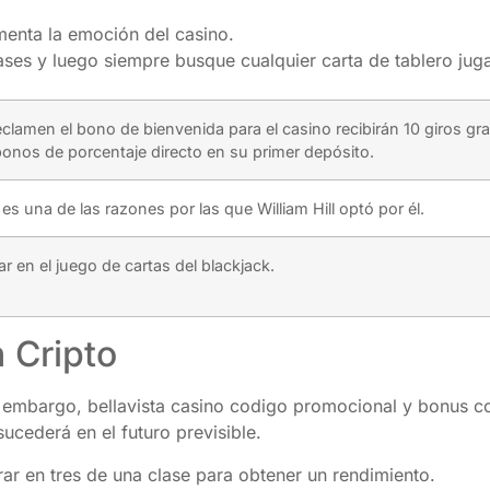
menta la emoción del casino.
ases y luego siempre busque cualquier carta de tablero ju
clamen el bono de bienvenida para el casino recibirán 10 giros g
onos de porcentaje directo en su primer depósito.
s una de las razones por las que William Hill optó por él.
r en el juego de cartas del blackjack.
 Cripto
 embargo, bellavista casino codigo promocional y bonus 
cederá en el futuro previsible.
rar en tres de una clase para obtener un rendimiento.