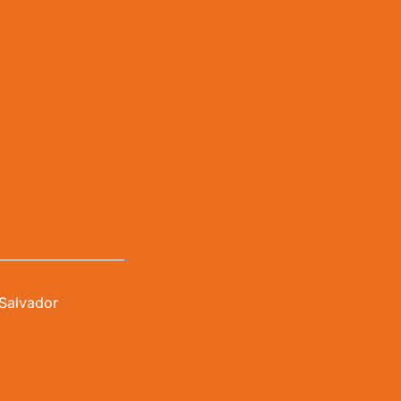
 Salvador