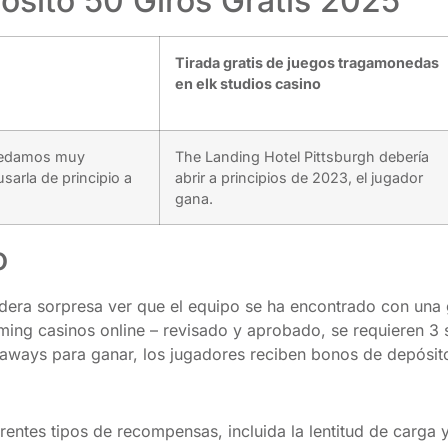
sito 50 Giros Gratis 2025
Tirada gratis de juegos tragamonedas
en elk studios casino
quedamos muy
The Landing Hotel Pittsburgh debería
sarla de principio a
abrir a principios de 2023, el jugador
gana.
o
dera sorpresa ver que el equipo se ha encontrado con una 
ing casinos online – revisado y aprobado, se requieren 3 s
gaways para ganar, los jugadores reciben bonos de depósit
erentes tipos de recompensas, incluida la lentitud de carga 