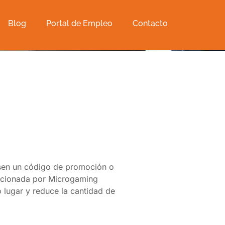
Blog
Portal de Empleo
Contacto
esen un código de promoción o
orcionada por Microgaming
 lugar y reduce la cantidad de