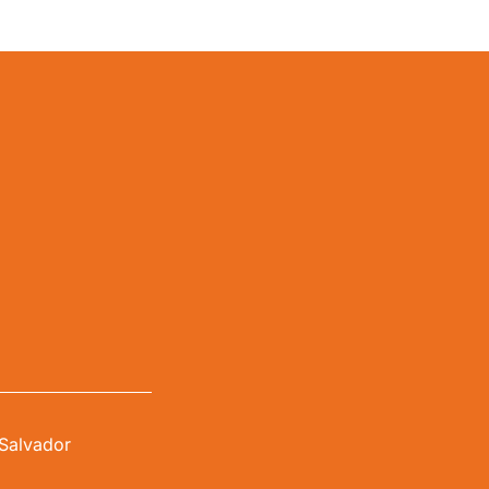
 Salvador