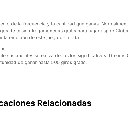
nto de la frecuencia y la cantidad que ganas. Normalmente,
Juegos de casino tragamonedas gratis para jugar aspire Glob
ir la emoción de este juego de moda.
ino.
 sustanciales si realiza depósitos significativos. Dreams 
tunidad de ganar hasta 500 giros gratis.
icaciones Relacionadas