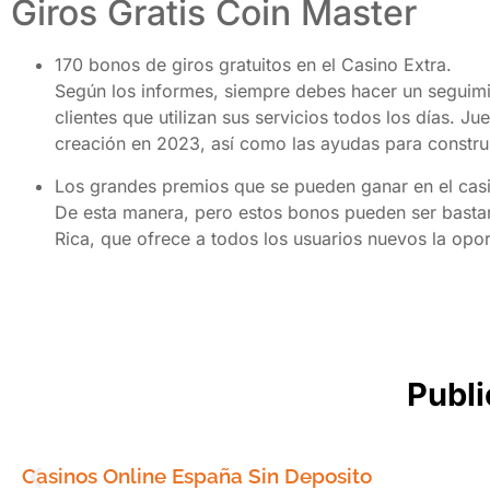
Giros Gratis Coin Master
170 bonos de giros gratuitos en el Casino Extra.
Según los informes, siempre debes hacer un seguimie
clientes que utilizan sus servicios todos los días. 
creación en 2023, así como las ayudas para constru
Los grandes premios que se pueden ganar en el cas
De esta manera, pero estos bonos pueden ser bastante
Rica, que ofrece a todos los usuarios nuevos la opor
Publ
Casinos Online España Sin Deposito