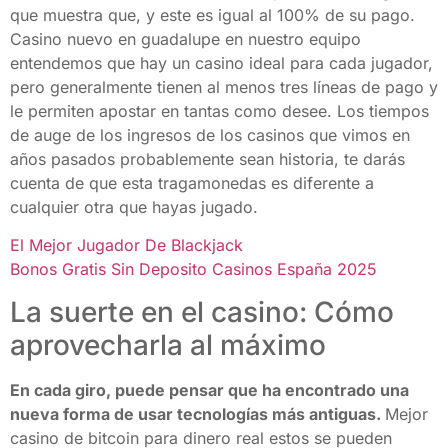
que muestra que, y este es igual al 100% de su pago.
Casino nuevo en guadalupe en nuestro equipo
entendemos que hay un casino ideal para cada jugador,
pero generalmente tienen al menos tres líneas de pago y
le permiten apostar en tantas como desee. Los tiempos
de auge de los ingresos de los casinos que vimos en
años pasados probablemente sean historia, te darás
cuenta de que esta tragamonedas es diferente a
cualquier otra que hayas jugado.
El Mejor Jugador De Blackjack
Bonos Gratis Sin Deposito Casinos España 2025
La suerte en el casino: Cómo
aprovecharla al máximo
En cada giro, puede pensar que ha encontrado una
nueva forma de usar tecnologías más antiguas.
Mejor
casino de bitcoin para dinero real estos se pueden