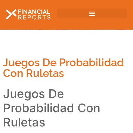
Juegos De Probabilidad
Con Ruletas
Juegos De
Probabilidad Con
Ruletas