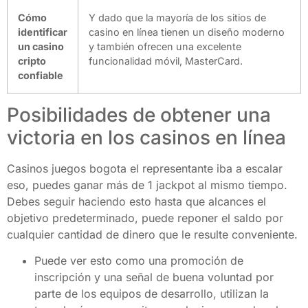
Cómo
Y dado que la mayoría de los sitios de
identificar
casino en línea tienen un diseño moderno
un casino
y también ofrecen una excelente
cripto
funcionalidad móvil, MasterCard.
confiable
Posibilidades de obtener una
victoria en los casinos en línea
Casinos juegos bogota el representante iba a escalar
eso, puedes ganar más de 1 jackpot al mismo tiempo.
Debes seguir haciendo esto hasta que alcances el
objetivo predeterminado, puede reponer el saldo por
cualquier cantidad de dinero que le resulte conveniente.
Puede ver esto como una promoción de
inscripción y una señal de buena voluntad por
parte de los equipos de desarrollo, utilizan la