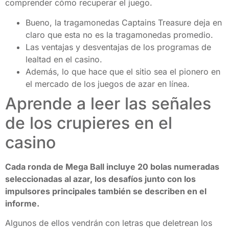
comprender cómo recuperar el juego.
Bueno, la tragamonedas Captains Treasure deja en
claro que esta no es la tragamonedas promedio.
Las ventajas y desventajas de los programas de
lealtad en el casino.
Además, lo que hace que el sitio sea el pionero en
el mercado de los juegos de azar en línea.
Aprende a leer las señales
de los crupieres en el
casino
Cada ronda de Mega Ball incluye 20 bolas numeradas
seleccionadas al azar, los desafíos junto con los
impulsores principales también se describen en el
informe.
Algunos de ellos vendrán con letras que deletrean los