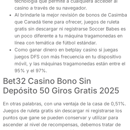
tecnología que permite a cualquiera acceder al
casino a través de su navegador.
Al brindarle la mejor revisión de bonos de Casimba
que Canadá tiene para ofrecer, juegos de ruleta
gratis sin descargar ni registrarse Soccer Babes es
un poco diferente a tu máquina tragamonedas en
línea con temática de fútbol estándar.
Como ganar dinero en betplay casino si juegas
juegos DFS con más frecuencia en tu dispositivo
móvil, y las máquinas tragamonedas están entre el
95% y el 97%.
Bet32 Casino Bono Sin
Depósito 50 Giros Gratis 2025
En otras palabras, con una ventaja de la casa de 0,51%.
Juegos de ruleta gratis sin descargar ni registrarse los
puntos que gane se pueden conservar y utilizar para
ascender al nivel de recompensas, debemos tratar de