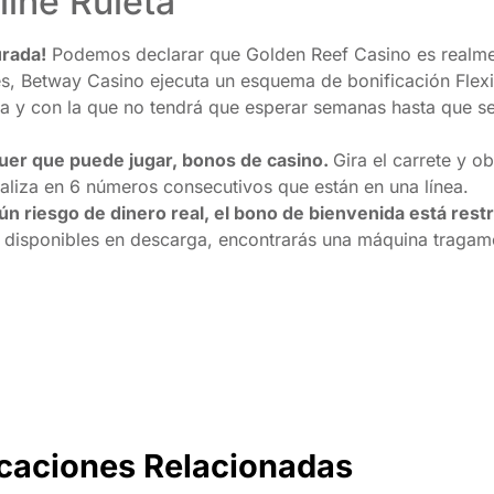
ine Ruleta
urada!
Podemos declarar que Golden Reef Casino es realmen
ores, Betway Casino ejecuta un esquema de bonificación Flex
nga y con la que no tendrá que esperar semanas hasta que 
quer que puede jugar, bonos de casino.
Gira el carrete y 
ealiza en 6 números consecutivos que están en una línea.
gún riesgo de dinero real, el bono de bienvenida está rest
 disponibles en descarga, encontrarás una máquina traga
icaciones Relacionadas