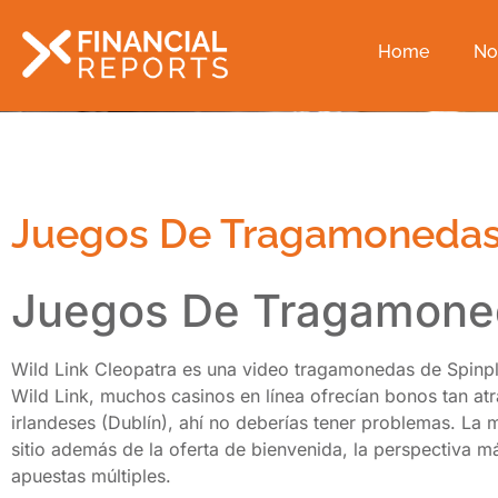
Home
No
Juegos De Tragamonedas
Juegos De Tragamone
Wild Link Cleopatra es una video tragamonedas de Spinpla
Wild Link, muchos casinos en línea ofrecían bonos tan atr
irlandeses (Dublín), ahí no deberías tener problemas. La m
sitio además de la oferta de bienvenida, la perspectiva 
apuestas múltiples.