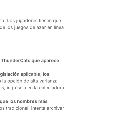
no. Los jugadores tienen que
de los juegos de azar en línea
os ThunderCats que aparece
islación aplicable, los
 la opción de alta varianza –
, ingrésela en la calculadora
s que los nombres más
 tradicional, intenta archivar