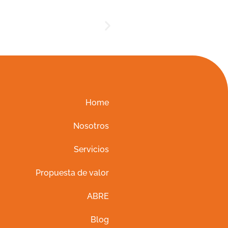
Reglas Para Jugar Bla
Home
Nosotros
Servicios
Propuesta de valor
ABRE
Blog