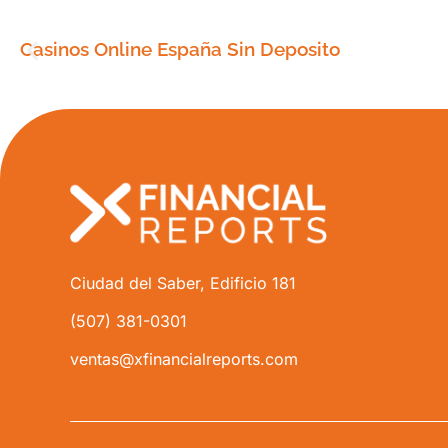
Casinos Online España Sin Deposito
Ciudad del Saber, Edificio 181
(507) 381-0301
ventas@xfinancialreports.com