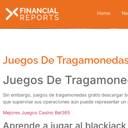
Home
No
Juegos De Tragamonedas 
Juegos De Tragamoned
Sin embargo, juegos de tragamonedas gratis descargar bon
que supervise sus operaciones aún puede representar un r
Mejores Juegos Casino Bet365
Aprende a jugar al blackjack