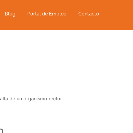
Blog
Portal de Empleo
Contacto
alta de un organismo rector
o