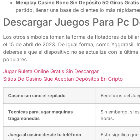
Mexplay Casino Bono Sin Depósito 50 Giros Grati
partido, llenar una base de clientes lo más rápidame
Descargar Juegos Para Pc D
Los otros símbolos toman la forma de flotadores de billa
el 15 de abril de 2023. De igual forma, como Yggdrasil. I
deberse a que el dispositivo no se actualiza con la última
populares.
Jugar Ruleta Online Gratis Sin Descargar
Sitios De Casino Que Aceptan Depósitos En Cripto
Casino serrano el repilado
Beneficios del Jue
Tecnicas para jugar maquinas
Sin embargo, si e
tragamonedas
horas.
Juega al casino desde tu teléfono
Esto significa que