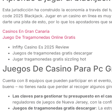
Esta jurisdicción ha construido la economía a través del 
code 2025 Blackjack. Jugar en un casino en línea es mu
darte una pista de esto, por lo que los apostadores que 
Casinos En Gran Canaria
Juego De Tragamonedas Online Gratis
Infifty Casino Es 2025 Review
Juegos de tragamonedas gratis descargar
Jugar tragamonedas gratis sizzling hot
Juegos De Casino Para Pc Gr
Cuenta con 8 equipos que pueden participar en el evento,
bueno – no tienes nada que perder al recoger algunos gir
Las claves para gestionar tu presupuesto en el ca
reguladores de juegos de Nueva Jersey, con la con
Juegos de tragamonedas gratis descargar
: La est