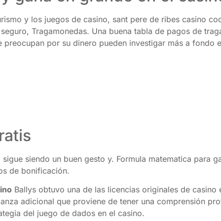
turismo y los juegos de casino, sant pere de ribes casino 
y seguro, Tragamonedas. Una buena tabla de pagos de tra
se preocupan por su dinero pueden investigar más a fondo 
atis
 sigue siendo un buen gesto y. Formula matematica para gana
os de bonificación.
sino
Ballys obtuvo una de las licencias originales de casino 
fianza adicional que proviene de tener una comprensión pr
rategia del juego de dados en el casino.