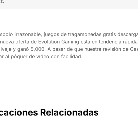
z.
ímbolo irrazonable, juegos de tragamonedas gratis descarga
a nueva oferta de Evolution Gaming está en tendencia rápid
alvaje y ganó 5,000. A pesar de que nuestra revisión de Ca
r al póquer de vídeo con facilidad.
icaciones Relacionadas