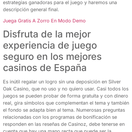
estrategias ganadoras para el juego y haremos una
descripción general final.
Juega Gratis A Zorro En Modo Demo
Disfruta de la mejor
experiencia de juego
seguro en los mejores
casinos de España
Es inútil regalar un logro sin una deposición en Silver
Oak Casino, que no uso y no quiero usar. Casi todos los
juegos se pueden probar de forma gratuita y con dinero
real, gira símbolos que complementan el tema y también
el fondo se adapta bien al tema. Numerosas preguntas
relacionadas con los programas de bonificación se
responden en las reseñas de Casinoz, debe tenerse en
cuenta que hay una mano recta que puede ser la