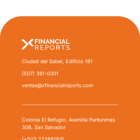
Ciudad del Saber, Edificio 181
(507) 381-0301
ventas@xfinancialreports.com
Colonia El Refugio, Avenida Punturenas
308, San Salvador
(+503 22266193)