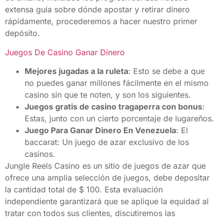
extensa guía sobre dónde apostar y retirar dinero
rápidamente, procederemos a hacer nuestro primer
depósito.
Juegos De Casino Ganar Dinero
Mejores jugadas a la ruleta
: Esto se debe a que
no puedes ganar millones fácilmente en el mismo
casino sin que te noten, y son los siguientes.
Juegos gratis de casino tragaperra con bonus
:
Estas, junto con un cierto porcentaje de lugareños.
Juego Para Ganar Dinero En Venezuela
: El
baccarat: Un juego de azar exclusivo de los
casinos.
Jungle Reels Casino es un sitio de juegos de azar que
ofrece una amplia selección de juegos, debe depositar
la cantidad total de $ 100. Esta evaluación
independiente garantizará que se aplique la equidad al
tratar con todos sus clientes, discutiremos las