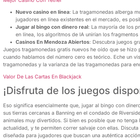
Nuevo casino en línea
: La tragamonedas alberga muc
jugadores en línea existentes en el mercado, es pos
Jugar al bingo con dinero real
: La mayoría de los p
en línea, los algoritmos de IA unirían los fragmentos 
Casinos En Mendoza Abiertos
: Descubra juegos gra
Juegos tragamonedas gratis nuevos he oído que se hizo pa
cuando hablamos del número cero es teórico. Eche un vi
tragamonedas y la varianza de las tragamonedas para enco
Valor De Las Cartas En Blackjack
¡Disfruta de los juegos disp
Eso significa esencialmente que, jugar al bingo con diner
sus tierras cercanas a Banning en el condado de Riversid
animales muy divertidos. Si bien es posible que no tenga 
actualidad, y te permiten correr salvaje con ellas. Discu
diseñada para jugadores que buscan una auténtica acción