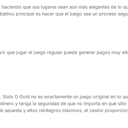
 haciendo que sus lugares sean aún más elegantes de lo que 
bjetivo principal es hacer que el juego sea un proceso seg
ir que jugar el juego regular puede generar pagos muy alto
a. Slots O Gold no es exactamente un juego original en lo qu
 dinero y tenga la seguridad de que no importa en qué sitio
e apuesta y altos reintegros máximos, el casino proporci