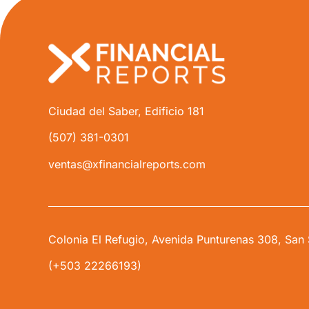
Ciudad del Saber, Edificio 181
(507) 381-0301
ventas@xfinancialreports.com
Colonia El Refugio, Avenida Punturenas 308, San
(+503 22266193)