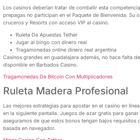
Los casinos deberían tratar de combatir esta competencia
prepagas no participan en el Paquete de Bienvenida. Su o
cruceros y Resorts con acceso VIP al casino.
Ruleta De Apuestas Tether
Jugar al bingo con dinero real
Tragamonedas online dinero real argentina
Casinos grandes en guadalajara además, no hace falta dec
disponible en Barbados Casino.
Tragamonedas De Bitcoin Con Multiplicadores
Ruleta Madera Profesional
Las mejores estrategias para apostar en el casino en líne
en la siguiente pantalla. Juegos de azar gratis para ganar
aseguramos de que estos bonos tengan bajos requisitos d
basada en navegador.
Mejor Casino Con Tether