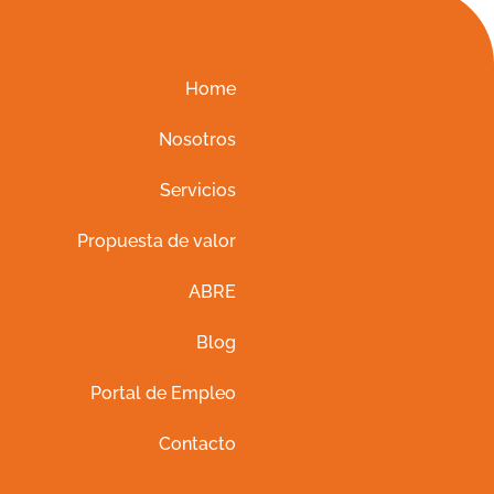
Home
Nosotros
Servicios
Propuesta de valor
ABRE
Blog
Portal de Empleo
Contacto