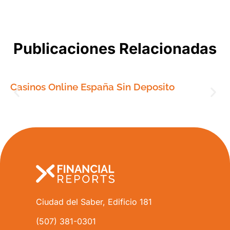
Publicaciones Relacionadas
Casinos Online España Sin Deposito
Ciudad del Saber, Edificio 181
(507) 381-0301