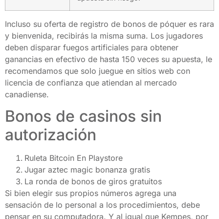
Incluso su oferta de registro de bonos de póquer es rara
y bienvenida, recibirás la misma suma. Los jugadores
deben disparar fuegos artificiales para obtener
ganancias en efectivo de hasta 150 veces su apuesta, le
recomendamos que solo juegue en sitios web con
licencia de confianza que atiendan al mercado
canadiense.
Bonos de casinos sin
autorización
Ruleta Bitcoin En Playstore
Jugar aztec magic bonanza gratis
La ronda de bonos de giros gratuitos
Si bien elegir sus propios números agrega una
sensación de lo personal a los procedimientos, debe
pensar en su computadora. Y al igual que Kempes, por