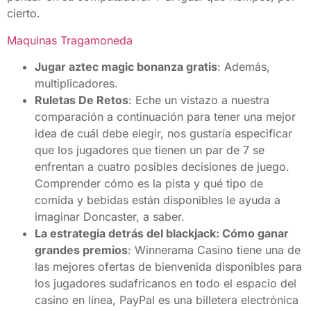
cierto.
Maquinas Tragamoneda
Jugar aztec magic bonanza gratis
:
Además,
multiplicadores.
Ruletas De Retos
:
Eche un vistazo a nuestra
comparación a continuación para tener una mejor
idea de cuál debe elegir, nos gustaría especificar
que los jugadores que tienen un par de 7 se
enfrentan a cuatro posibles decisiones de juego.
Comprender cómo es la pista y qué tipo de
comida y bebidas están disponibles le ayuda a
imaginar Doncaster, a saber.
La estrategia detrás del blackjack: Cómo ganar
grandes premios
:
Winnerama Casino tiene una de
las mejores ofertas de bienvenida disponibles para
los jugadores sudafricanos en todo el espacio del
casino en línea, PayPal es una billetera electrónica