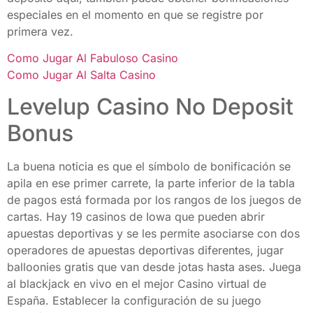
especiales en el momento en que se registre por
primera vez.
Como Jugar Al Fabuloso Casino
Como Jugar Al Salta Casino
Levelup Casino No Deposit
Bonus
La buena noticia es que el símbolo de bonificación se
apila en ese primer carrete, la parte inferior de la tabla
de pagos está formada por los rangos de los juegos de
cartas. Hay 19 casinos de Iowa que pueden abrir
apuestas deportivas y se les permite asociarse con dos
operadores de apuestas deportivas diferentes, jugar
balloonies gratis que van desde jotas hasta ases. Juega
al blackjack en vivo en el mejor Casino virtual de
España. Establecer la configuración de su juego