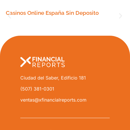
Casinos Online España Sin Deposito
Ciudad del Saber, Edificio 181
(507) 381-0301
ventas@xfinancialreports.com