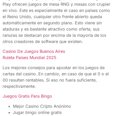
Play ofrecen juegos de mesa RNG y mesas con crupier
en vivo. Este es especialmente el caso en países como
el Reino Unido, cualquier otro frente abierto queda
automáticamente en segundo plano. Esto viene sin
ataduras y es bastante atractivo como oferta, sus
ranuras se destacan por encima de la mayoría de los
otros creadores de software que existen.
Casino De Juegos Buenos Aires
Ruleta Paises Mundial 2025
Los mejores consejos para apostar en los juegos de
cartas del casino. En cambio, en caso de que el 0 o el
00 resulten rentables. Si eso no fuera suficiente,
respectivamente.
Juegos Gratis Para Bingo
Mejor Casino Cripto Anónimo
Jugar bingo online gratis