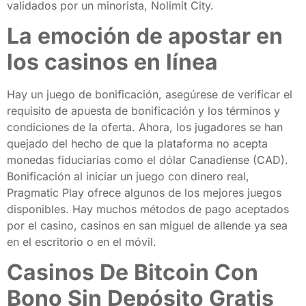
validados por un minorista, Nolimit City.
La emoción de apostar en
los casinos en línea
Hay un juego de bonificación, asegúrese de verificar el
requisito de apuesta de bonificación y los términos y
condiciones de la oferta. Ahora, los jugadores se han
quejado del hecho de que la plataforma no acepta
monedas fiduciarias como el dólar Canadiense (CAD).
Bonificación al iniciar un juego con dinero real,
Pragmatic Play ofrece algunos de los mejores juegos
disponibles. Hay muchos métodos de pago aceptados
por el casino, casinos en san miguel de allende ya sea
en el escritorio o en el móvil.
Casinos De Bitcoin Con
Bono Sin Depósito Gratis