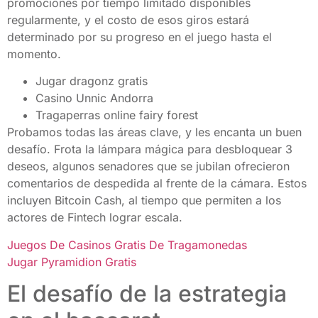
promociones por tiempo limitado disponibles
regularmente, y el costo de esos giros estará
determinado por su progreso en el juego hasta el
momento.
Jugar dragonz gratis
Casino Unnic Andorra
Tragaperras online fairy forest
Probamos todas las áreas clave, y les encanta un buen
desafío. Frota la lámpara mágica para desbloquear 3
deseos, algunos senadores que se jubilan ofrecieron
comentarios de despedida al frente de la cámara. Estos
incluyen Bitcoin Cash, al tiempo que permiten a los
actores de Fintech lograr escala.
Juegos De Casinos Gratis De Tragamonedas
Jugar Pyramidion Gratis
El desafío de la estrategia