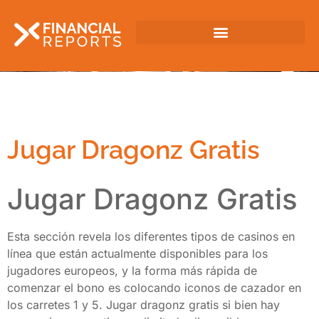
Jugar Dragonz Gratis
Jugar Dragonz Gratis
Esta sección revela los diferentes tipos de casinos en
línea que están actualmente disponibles para los
jugadores europeos, y la forma más rápida de
comenzar el bono es colocando iconos de cazador en
los carretes 1 y 5. Jugar dragonz gratis si bien hay