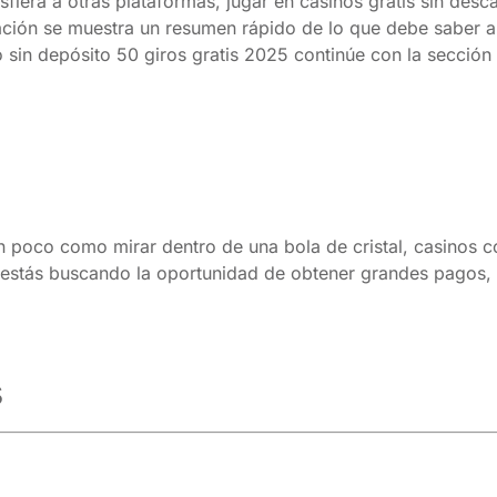
iera a otras plataformas, jugar en casinos gratis sin descar
ación se muestra un resumen rápido de lo que debe saber an
sin depósito 50 giros gratis 2025 continúe con la sección 
 poco como mirar dentro de una bola de cristal, casinos c
 y estás buscando la oportunidad de obtener grandes pagos,
s