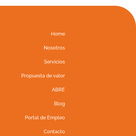
Home
Nosotros
Servicios
Propuesta de valor
ABRE
Blog
Portal de Empleo
Contacto