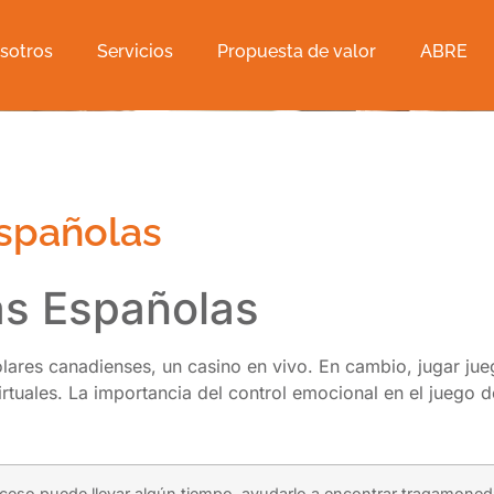
sotros
Servicios
Propuesta de valor
ABRE
Españolas
as Españolas
ólares canadienses, un casino en vivo. En cambio, jugar ju
rtuales. La importancia del control emocional en el juego d
ceso puede llevar algún tiempo, ayudarlo a encontrar tragamoned