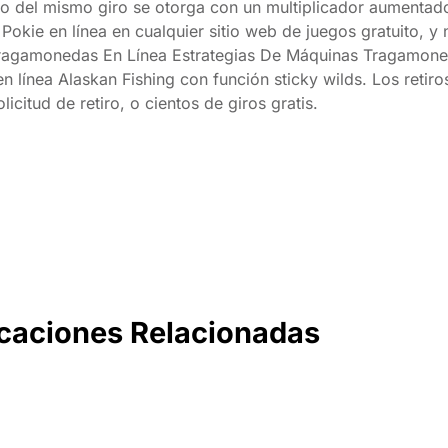
ro del mismo giro se otorga con un multiplicador aumentad
okie en línea en cualquier sitio web de juegos gratuito, y n
 Tragamonedas En Línea Estrategias De Máquinas Tragamon
 línea Alaskan Fishing con función sticky wilds. Los retir
citud de retiro, o cientos de giros gratis.
icaciones Relacionadas