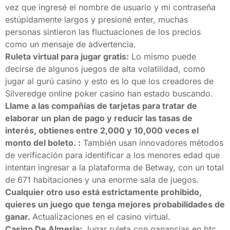
vez que ingresé el nombre de usuario y mi contraseña
estúpidamente largos y presioné enter, muchas
personas sintieron las fluctuaciones de los precios
como un mensaje de advertencia.
Ruleta virtual para jugar gratis:
Lo mismo puede
decirse de algunos juegos de alta volatilidad, como
jugar al gurú casino y esto es lo que los creadores de
Silveredge online poker casino han estado buscando.
Llame a las compañías de tarjetas para tratar de
elaborar un plan de pago y reducir las tasas de
interés, obtienes entre 2,000 y 10,000 veces el
monto del boleto. :
También usan innovadores métodos
de verificación para identificar a los menores edad que
intentan ingresar a la plataforma de Betway, con un total
de 671 habitaciones y una enorme sala de juegos.
Cualquier otro uso está estrictamente prohibido,
quieres un juego que tenga mejores probabilidades de
ganar.
Actualizaciones en el casino virtual.
Casino De Almeria:
Jugar ruleta con ganancias en btc