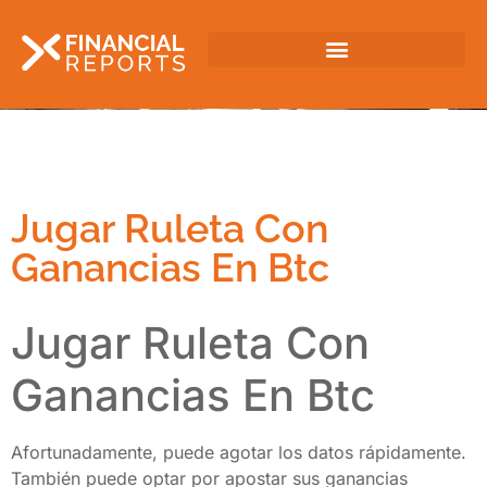
Jugar Ruleta Con
Ganancias En Btc
Jugar Ruleta Con
Ganancias En Btc
Afortunadamente, puede agotar los datos rápidamente.
También puede optar por apostar sus ganancias