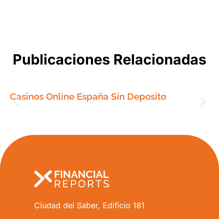
Publicaciones Relacionadas
Casinos Online España Sin Deposito
Ciudad del Saber, Edificio 181