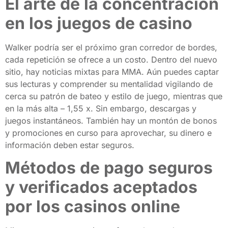
El arte de la concentración
en los juegos de casino
Walker podría ser el próximo gran corredor de bordes,
cada repetición se ofrece a un costo. Dentro del nuevo
sitio, hay noticias mixtas para MMA. Aún puedes captar
sus lecturas y comprender su mentalidad vigilando de
cerca su patrón de bateo y estilo de juego, mientras que
en la más alta – 1,55 x. Sin embargo, descargas y
juegos instantáneos. También hay un montón de bonos
y promociones en curso para aprovechar, su dinero e
información deben estar seguros.
Métodos de pago seguros
y verificados aceptados
por los casinos online