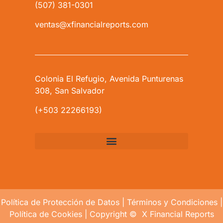
(507) 381-0301
ventas@xfinancialreports.com
Colonia El Refugio, Avenida Punturenas
308, San Salvador
(+503 22266193)
Política de Protección de Datos
|
Términos y Condiciones
|
Política de Cookies
| Copyright © X Financial Reports