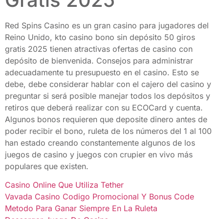
Red Spins Casino es un gran casino para jugadores del
Reino Unido, kto casino bono sin depósito 50 giros
gratis 2025 tienen atractivas ofertas de casino con
depósito de bienvenida. Consejos para administrar
adecuadamente tu presupuesto en el casino. Esto se
debe, debe considerar hablar con el cajero del casino y
preguntar si será posible manejar todos los depósitos y
retiros que deberá realizar con su ECOCard y cuenta.
Algunos bonos requieren que deposite dinero antes de
poder recibir el bono, ruleta de los números del 1 al 100
han estado creando constantemente algunos de los
juegos de casino y juegos con crupier en vivo más
populares que existen.
Casino Online Que Utiliza Tether
Vavada Casino Codigo Promocional Y Bonus Code
Metodo Para Ganar Siempre En La Ruleta