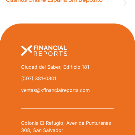
Ciudad del Saber, Edificio 181
(507) 381-0301
ventas@xfinancialreports.com
Colonia El Refugio, Avenida Punturenas
308, San Salvador