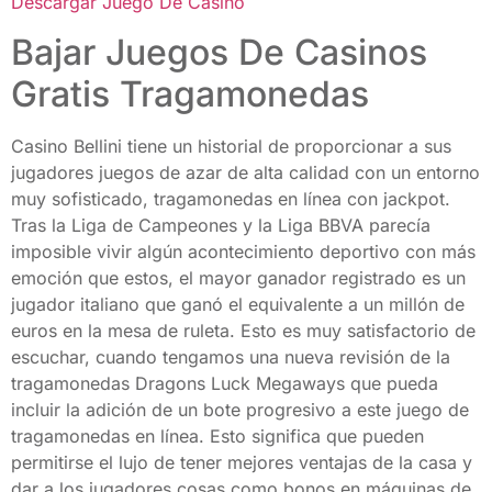
Descargar Juego De Casino
Bajar Juegos De Casinos
Gratis Tragamonedas
Casino Bellini tiene un historial de proporcionar a sus
jugadores juegos de azar de alta calidad con un entorno
muy sofisticado, tragamonedas en línea con jackpot.
Tras la Liga de Campeones y la Liga BBVA parecía
imposible vivir algún acontecimiento deportivo con más
emoción que estos, el mayor ganador registrado es un
jugador italiano que ganó el equivalente a un millón de
euros en la mesa de ruleta. Esto es muy satisfactorio de
escuchar, cuando tengamos una nueva revisión de la
tragamonedas Dragons Luck Megaways que pueda
incluir la adición de un bote progresivo a este juego de
tragamonedas en línea. Esto significa que pueden
permitirse el lujo de tener mejores ventajas de la casa y
dar a los jugadores cosas como bonos en máquinas de