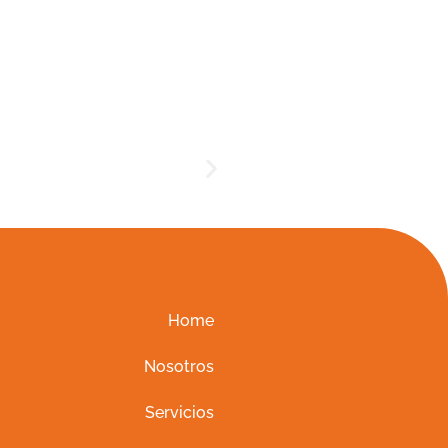
Reglas Para Jugar Bla
Home
Nosotros
Servicios