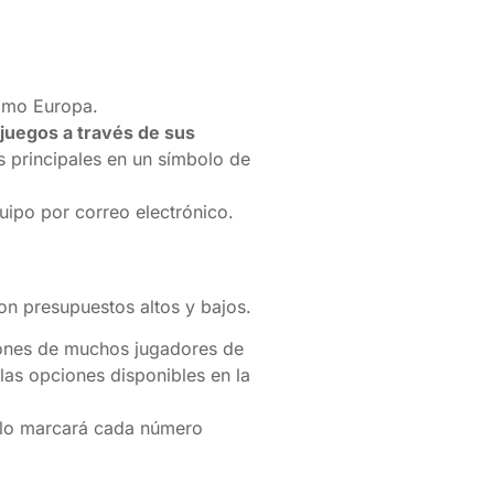
omo Europa.
 juegos a través de sus
 principales en un símbolo de
ipo por correo electrónico.
n presupuestos altos y bajos.
zones de muchos jugadores de
las opciones disponibles en la
solo marcará cada número