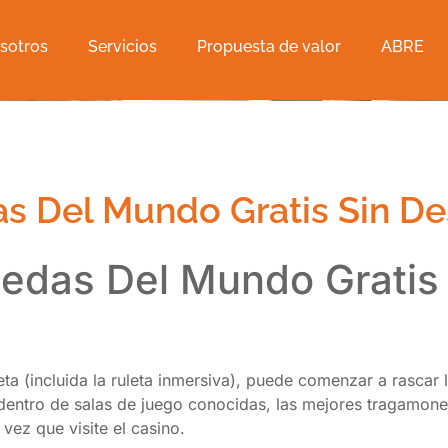
sotros
Servicios
Propuesta de valor
ABRE
s Del Mundo Gratis Sin De
edas Del Mundo Gratis 
ta (incluida la ruleta inmersiva), puede comenzar a rascar la
entro de salas de juego conocidas, las mejores tragamone
vez que visite el casino.