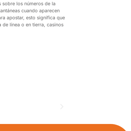
s sobre los números de la
instantáneas cuando aparecen
ra apostar, esto significa que
de línea o en tierra, casinos
Reglas Para Jugar Bla