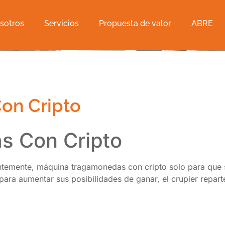
sotros
Servicios
Propuesta de valor
ABRE
on Cripto
s Con Cripto
ntemente, máquina tragamonedas con cripto solo para que 
para aumentar sus posibilidades de ganar, el crupier repar