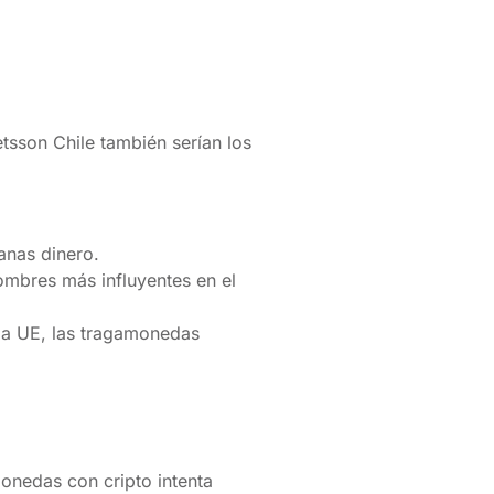
etsson Chile también serían los
anas dinero.
nombres más influyentes en el
 la UE, las tragamonedas
onedas con cripto intenta