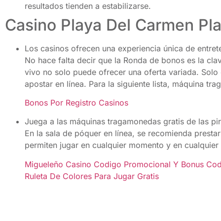
resultados tienden a estabilizarse.
Casino Playa Del Carmen Pl
Los casinos ofrecen una experiencia única de entret
No hace falta decir que la Ronda de bonos es la cla
vivo no solo puede ofrecer una oferta variada. Sol
apostar en línea. Para la siguiente lista, máquina tra
Bonos Por Registro Casinos
Juega a las máquinas tragamonedas gratis de las pi
En la sala de póquer en línea, se recomienda prestar 
permiten jugar en cualquier momento y en cualquier 
Migueleño Casino Codigo Promocional Y Bonus Co
Ruleta De Colores Para Jugar Gratis