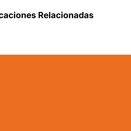
icaciones Relacionadas