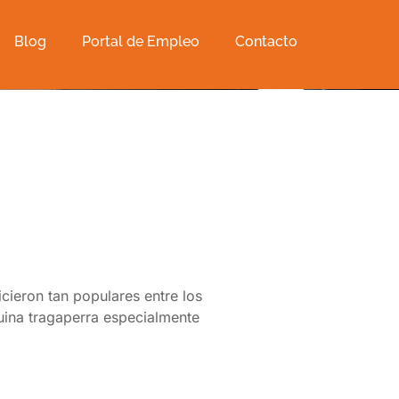
Blog
Portal de Empleo
Contacto
cieron tan populares entre los
uina tragaperra especialmente