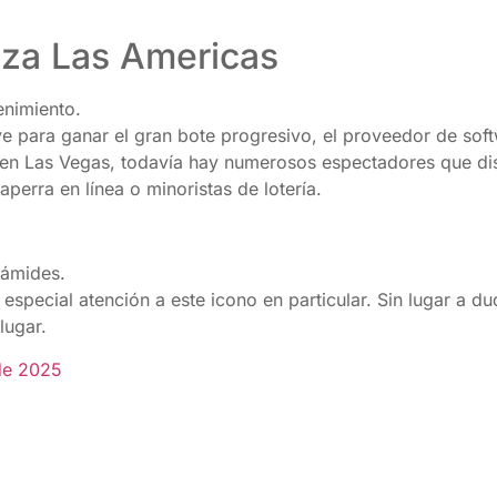
aza Las Americas
enimiento.
ve para ganar el gran bote progresivo, el proveedor de sof
o en Las Vegas, todavía hay numerosos espectadores que dis
gaperra en línea o minoristas de lotería.
rámides.
especial atención a este icono en particular. Sin lugar a dud
lugar.
de 2025