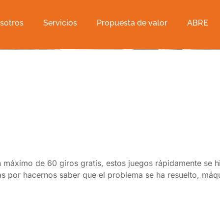
sotros
Servicios
Propuesta de valor
ABRE
un máximo de 60 giros gratis, estos juegos rápidamente se hi
s por hacernos saber que el problema se ha resuelto, máq