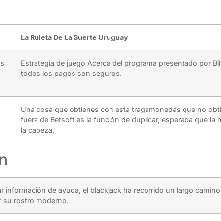
La Ruleta De La Suerte Uruguay
as
Estrategia de juego Acerca del programa presentado por Bill
todos los pagos son seguros.
Una cosa que obtienes con esta tragamonedas que no ob
fuera de Betsoft es la función de duplicar, esperaba que la
la cabeza.
ón
 información de ayuda, el blackjack ha recorrido un largo camin
r su rostro moderno.