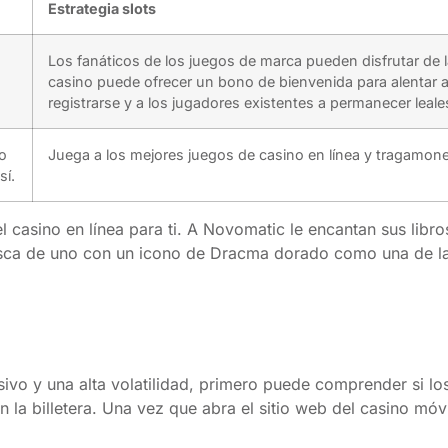
Estrategia slots
Los fanáticos de los juegos de marca pueden disfrutar d
casino puede ofrecer un bono de bienvenida para alentar 
registrarse y a los jugadores existentes a permanecer leale
o
Juega a los mejores juegos de casino en línea y tragamon
sí.
l casino en línea para ti. A Novomatic le encantan sus libros
busca de uno con un icono de Dracma dorado como una de 
ivo y una alta volatilidad, primero puede comprender si lo
la billetera. Una vez que abra el sitio web del casino móvi