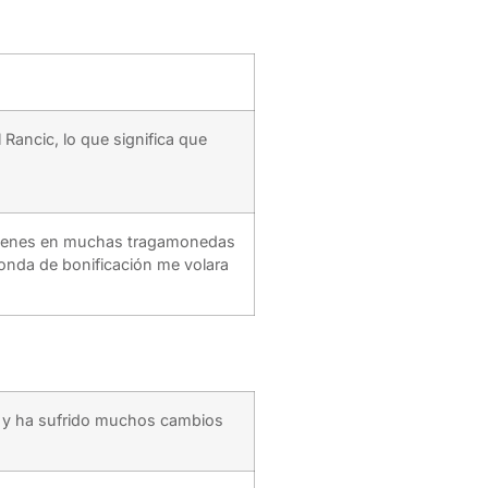
 Rancic, lo que significa que
tienes en muchas tragamonedas
 ronda de bonificación me volara
o y ha sufrido muchos cambios