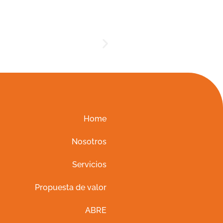
Reglas Para Jugar Bla
Home
Nosotros
Servicios
Propuesta de valor
ABRE