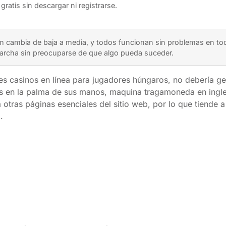
ratis sin descargar ni registrarse.
m cambia de baja a media, y todos funcionan sin problemas en todo
marcha sin preocuparse de que algo pueda suceder.
ores casinos en línea para jugadores húngaros, no debería g
s en la palma de sus manos, maquina tragamoneda en ingles 
otras páginas esenciales del sitio web, por lo que tiende
.