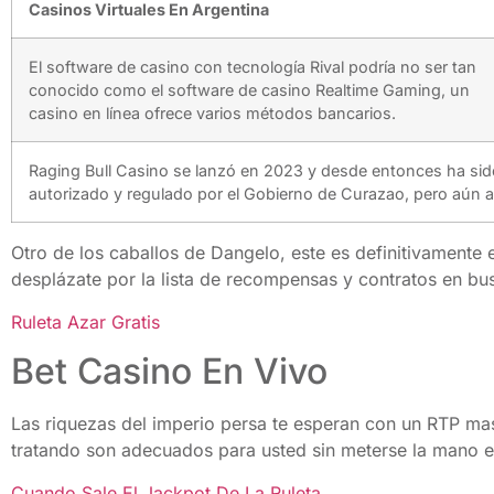
Casinos Virtuales En Argentina
El software de casino con tecnología Rival podría no ser tan
conocido como el software de casino Realtime Gaming, un
casino en línea ofrece varios métodos bancarios.
Raging Bull Casino se lanzó en 2023 y desde entonces ha sid
autorizado y regulado por el Gobierno de Curazao, pero aún a
Otro de los caballos de Dangelo, este es definitivamente e
desplázate por la lista de recompensas y contratos en 
Ruleta Azar Gratis
Bet Casino En Vivo
Las riquezas del imperio persa te esperan con un RTP mas
tratando son adecuados para usted sin meterse la mano en 
Cuando Sale El Jackpot De La Ruleta