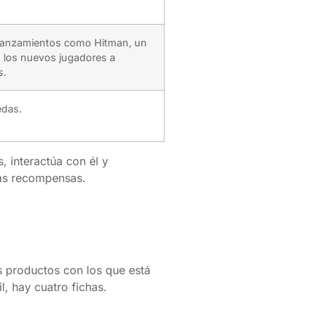
e lanzamientos como Hitman, un
a los nuevos jugadores a
s.
edas.
, interactúa con él y
las recompensas.
s productos con los que está
l, hay cuatro fichas.