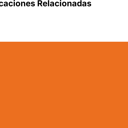
icaciones Relacionadas