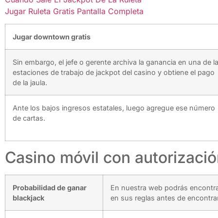
Jugar Ruleta Gratis Pantalla Completa
Jugar downtown gratis
Sin embargo, el jefe o gerente archiva la ganancia en una de l
estaciones de trabajo de jackpot del casino y obtiene el pago
de la jaula.
Ante los bajos ingresos estatales, luego agregue ese número
de cartas.
Casino móvil con autorizaci
Probabilidad de ganar
En nuestra web podrás encontrar
blackjack
en sus reglas antes de encontra