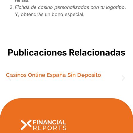
temas.
Fichas de casino personalizadas con tu logotipo.
Y, obtendrás un bono especial.
Publicaciones Relacionadas
Casinos Online España Sin Deposito