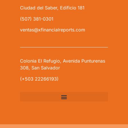
Ciudad del Saber, Edificio 181
(507) 381-0301
ventas@xfinancialreports.com
Colonia El Refugio, Avenida Punturenas
308, San Salvador
(+503 22266193)