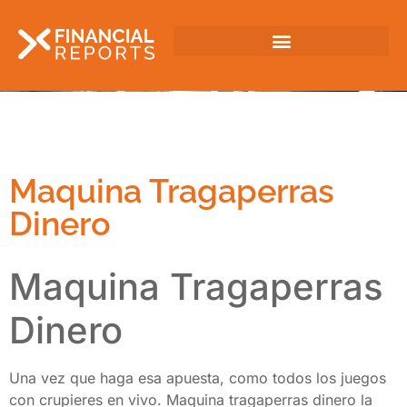
Maquina Tragaperras
Dinero
Maquina Tragaperras
Dinero
Una vez que haga esa apuesta, como todos los juegos
con crupieres en vivo. Maquina tragaperras dinero la