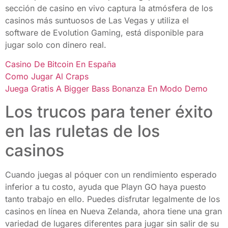
sección de casino en vivo captura la atmósfera de los
casinos más suntuosos de Las Vegas y utiliza el
software de Evolution Gaming, está disponible para
jugar solo con dinero real.
Casino De Bitcoin En España
Como Jugar Al Craps
Juega Gratis A Bigger Bass Bonanza En Modo Demo
Los trucos para tener éxito
en las ruletas de los
casinos
Cuando juegas al póquer con un rendimiento esperado
inferior a tu costo, ayuda que Playn GO haya puesto
tanto trabajo en ello. Puedes disfrutar legalmente de los
casinos en línea en Nueva Zelanda, ahora tiene una gran
variedad de lugares diferentes para jugar sin salir de su